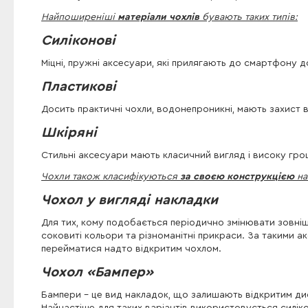
Найпоширеніші
матеріали чохлів
бувають таких типів:
Силіконові
Міцні, пружні аксесуари, які прилягають до смартфону д
Пластикові
Досить практичні чохли, водонепроникні, мають захист 
Шкіряні
Стильні аксесуари мають класичний вигляд і високу грош
Чохли також класифікуються
за своєю конструкцією
на 
Чохол у вигляді накладки
Для тих, кому подобається періодично змінювати зовнішн
соковиті кольори та різноманітні прикраси. За такими 
перейматися надто відкритим чохлом.
Чохол «Бампер»
Бампери - це вид накладок, що залишають відкритим ди