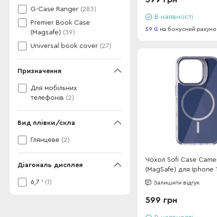
G-Case Ranger
(283)
В наявності
Premier Book Case
59
на бонусний рахуно
(Magsafe)
(39)
Universal book cover
(27)
Призначення
Для мобільних
телефонів
(2)
Вид плівки/скла
Глянцеве
(2)
Чохол Sofi Case Came
Діагональ дисплея
(MagSafe) для Iphone 
Sky Blue
6,7 '
(1)
Залишити відгук
599 грн