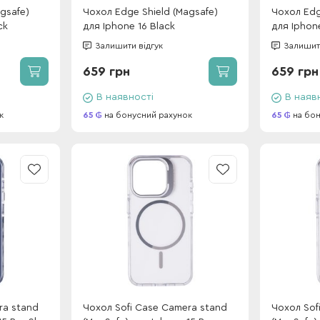
gsafe)
Чохол Edge Shield (Magsafe)
Чохол Edg
ck
для Iphone 16 Black
для Iphon
Black/Wh
Залишити відгук
Залишити
659 грн
659 грн
В наявності
В наяв
к
65
на бонусний рахунок
65
на бон
ra stand
Чохол Sofi Case Camera stand
Чохол Sof