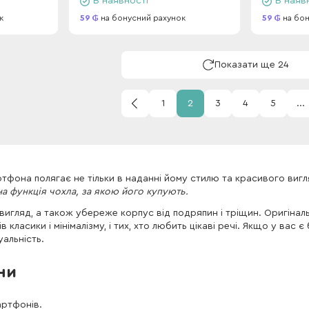
В наявності
В наяв
к
59
на бонусний рахунок
59
на бон
Показати ще 24
1
2
3
4
5
...
тфона полягає не тільки в наданні йому стилю та красивого вигл
а функція чохла, за якою його купують.
игляд, а також убереже корпус від подряпин і тріщин. Оригінал
класики і мінімалізму, і тих, хто любить цікаві речі. Якщо у ва
уальність.
ни
артфонів.