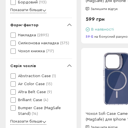
(MagSafe) для Iphone 
Бордовий
(113)
Blue
Залишити відгук
Показати більше
599 грн
Форм-фактор
В наявності
Накладка
(2895)
59
на бонусний рахуно
Силіконова накладка
(575)
Чохол книжка
(717)
Серія чохлів
Abstraction Case
(1)
Air Color Case
(15)
Altra Belt Case
(9)
Brilliant Case
(4)
Bumper Case (MagSafe
Чохол Sofi Case Came
Stand)
(14)
(MagSafe) для Iphone 
Показати більше
Sky Blue
Залишити відгук