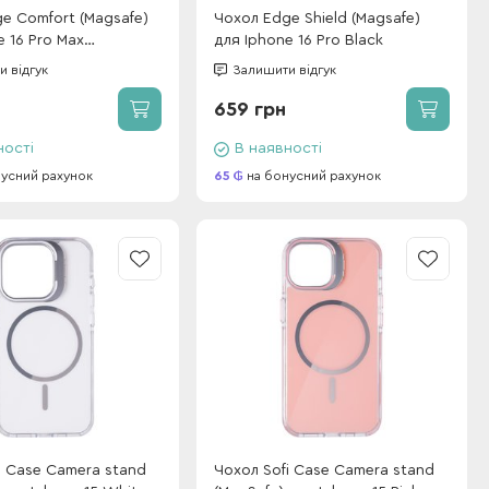
e Comfort (Magsafe)
Чохол Edge Shield (Magsafe)
e 16 Pro Max
для Iphone 16 Pro Black
ite
 відгук
Залишити відгук
659 грн
ності
В наявності
усний рахунок
65
на бонусний рахунок
i Case Camera stand
Чохол Sofi Case Camera stand