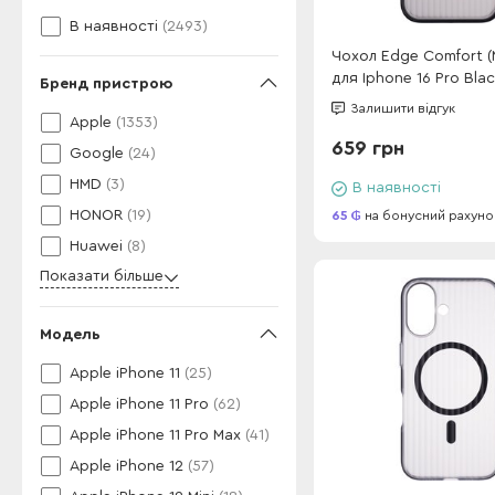
В наявності
(2493)
Чохол Edge Comfort (
для Iphone 16 Pro Bla
Бренд пристрою
Залишити відгук
Apple
(1353)
659 грн
Google
(24)
HMD
(3)
В наявності
HONOR
(19)
65
на бонусний рахуно
Huawei
(8)
Показати більше
Модель
Apple iPhone 11
(25)
Apple iPhone 11 Pro
(62)
Apple iPhone 11 Pro Max
(41)
Apple iPhone 12
(57)