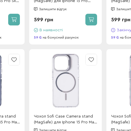
15 Pro Sky
(MagSafe) для Iphone 15 Pro
(MagSafe)
White
Залишити відгук
Залишити
599 грн
599 грн
В наявності
Закінч
к
59
на бонусний рахунок
59
на бон
ra stand
Чохол Sofi Case Camera stand
Чохол Sof
15 Pro Max
(MagSafe) для Iphone 15 Pro Max
(MagSafe)
White
Blue
Залишити відгук
Залишити