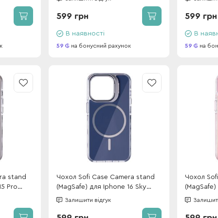
599 грн
599 грн
В наявності
В наяв
к
59
на бонусний рахунок
59
на бон
ra stand
Чохол Sofi Case Camera stand
Чохол Sof
15 Pro
(MagSafe) для Iphone 16 Sky
(MagSafe) 
Blue
Залишити відгук
Залишити
599 грн
599 грн