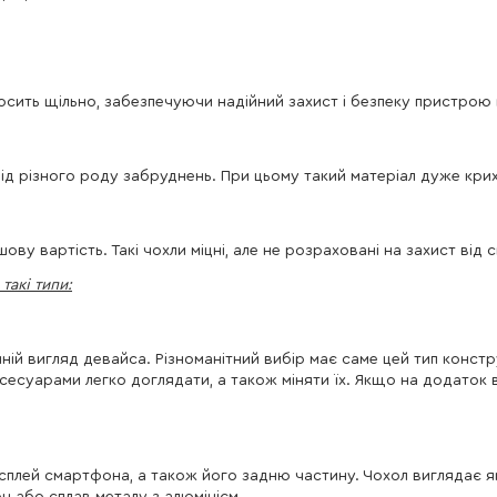
осить щільно, забезпечуючи надійний захист і безпеку пристрою п
від різного роду забруднень. При цьому такий матеріал дуже кри
ову вартість. Такі чохли міцні, але не розраховані на захист від
такі типи:
ій вигляд девайса. Різноманітний вибір має саме цей тип констру
аксесуарами легко доглядати, а також міняти їх. Якщо на додаток
сплей смартфона, а також його задню частину. Чохол виглядає я