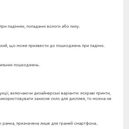
ри падіннях, попаданні вологи або пилу.
хкий, що може призвести до пошкоджень при падінні.
 сильних пошкоджень.
кції, включаючи дизайнерські варіанти: яскраві принти,
 використовувати захисне скло для дисплея, то можна не
к рамка, призначена лише для граней смартфона.