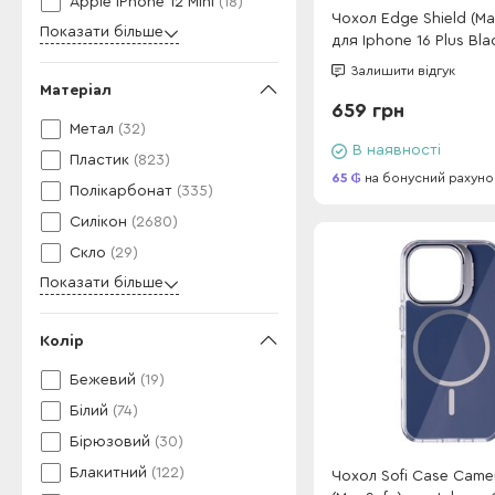
Apple iPhone 12 Mini
(18)
Чохол Edge Shield (Ma
Показати більше
для Iphone 16 Plus Bla
Залишити відгук
Матеріал
659 грн
Метал
(32)
В наявності
Пластик
(823)
65
на бонусний рахуно
Полікарбонат
(335)
Силікон
(2680)
Скло
(29)
Показати більше
Колір
Бежевий
(19)
Білий
(74)
Бірюзовий
(30)
Блакитний
(122)
Чохол Sofi Case Came