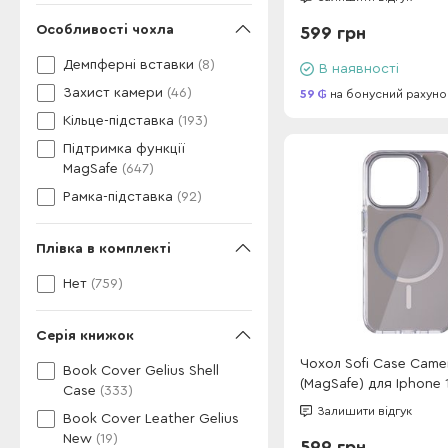
Особливості чохла
599 грн
Демпферні вставки
(8)
В наявності
Захист камери
(46)
59
на бонусний рахуно
Кільце-підставка
(193)
Підтримка функції
MagSafe
(647)
Рамка-підставка
(92)
Плівка в комплекті
Нет
(759)
Серія книжок
Чохол Sofi Case Came
Book Cover Gelius Shell
(MagSafe) для Iphone 
Case
(333)
Grey
Залишити відгук
Book Cover Leather Gelius
New
(19)
599 грн