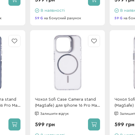
В наявності
В наяв
к
59
на бонусний рахунок
59
на бон
ra stand
Чохол Sofi Case Camera stand
Чохол Sof
16 Pro Max
(MagSafe) для Iphone 16 Pro Max
(MagSafe)
White
Grey
Залишити відгук
Залишити
599 грн
599 грн