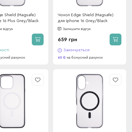
e Shield (Magsafe)
Чохол Edge Shield (Magsafe)
e 16 Plus Grey/Black
для Iphone 16 Grey/Black
 відгук
Залишити відгук
659 грн
ності
Закінчується
усний рахунок
65
на бонусний рахунок