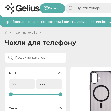
Каталог
Про бренд
Блог
Гарантія
Доставка і оплата
Акції
Соц активність
G
Чохли на телефони
Чохли для телефону
Ціна
Теги