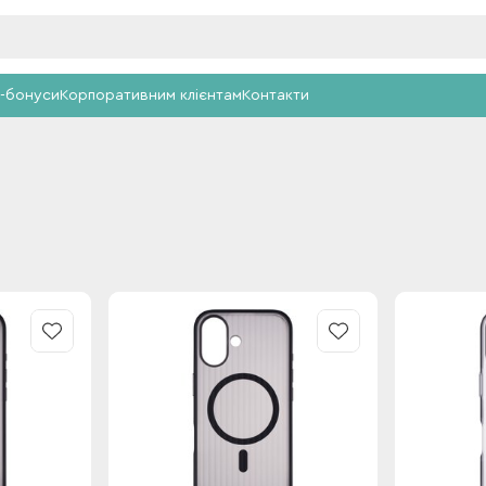
-бонуси
Корпоративним клієнтам
Контакти