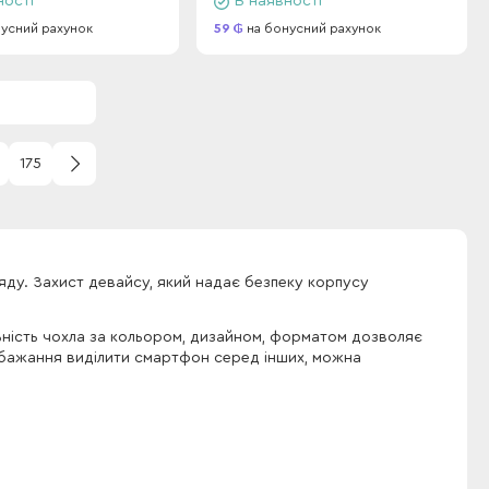
ності
В наявності
усний рахунок
59
на бонусний рахунок
175
яду. Захист девайсу, який надає безпеку корпусу
ьність чохла за кольором, дизайном, форматом дозволяє
с є бажання виділити смартфон серед інших, можна