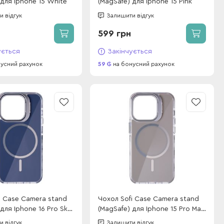
 для Iphone 15 White
(MagSafe) для Iphone 15 Pink
 відгук
Залишити відгук
599 грн
ується
Закінчується
усний рахунок
59
на бонусний рахунок
i Case Camera stand
Чохол Sofi Case Camera stand
 для Iphone 16 Pro Sky
(MagSafe) для Iphone 15 Pro Max
Grey
 відгук
Залишити відгук