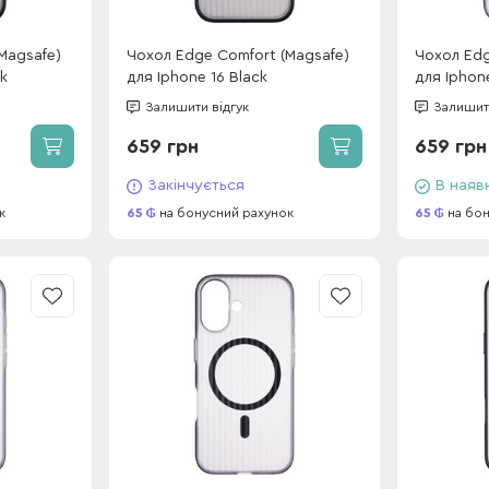
Magsafe)
Чохол Edge Comfort (Magsafe)
Чохол Edg
ck
для Iphone 16 Black
для Iphon
Залишити відгук
Залишити
659 грн
659 грн
Закінчується
В наяв
к
65
на бонусний рахунок
65
на бон