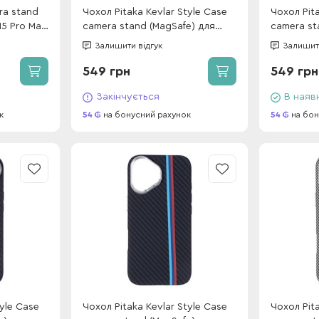
ra stand
Чохол Pitaka Kevlar Style Case
Чохол Pita
15 Pro Max
camera stand (MagSafe) для
camera st
iPhone 17 Pro Max Charcoal
iPhone 16
Залишити відгук
Залишити
Classic Stripes (box)
Classic St
549 грн
549 грн
Закінчується
В наяв
к
54
на бонусний рахунок
54
на бон
tyle Case
Чохол Pitaka Kevlar Style Case
Чохол Pita