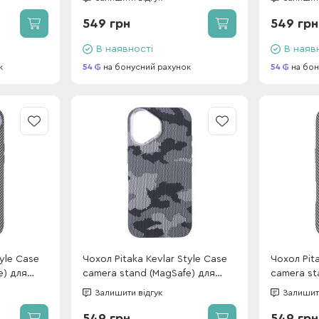
(box)
(box)
549 грн
549 грн
В наявності
В наяв
к
54
на бонусний рахунок
54
на бон
tyle Case
Чохол Pitaka Kevlar Style Case
Чохол Pita
e) для
camera stand (MagSafe) для
camera st
old (box)
iPhone 17 Military Grey (box)
iPhone 17 
Залишити відгук
Залишити
549 грн
549 грн