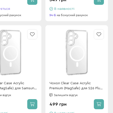
ується
В наявності
усний рахунок
54
на бонусний рахунок
ar Case Acrylic
Чохол Clear Case Acrylic
MagSafe) для Samsung
Premium (MagSafe) для S26 Plus
parent
Black
 відгук
Залишити відгук
499 грн