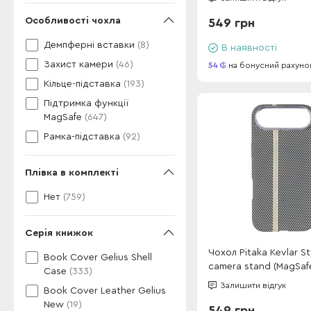
Особливості чохла
549 грн
Демпферні вставки
(8)
В наявності
Захист камери
(46)
54
на бонусний рахуно
Кільце-підставка
(193)
Підтримка функції
MagSafe
(647)
Рамка-підставка
(92)
Плівка в комплекті
Нет
(759)
Серія книжок
Чохол Pitaka Kevlar S
Book Cover Gelius Shell
camera stand (MagSaf
Case
(333)
iPhone 17 Air Desert G
Залишити відгук
Book Cover Leather Gelius
New
(19)
549 грн