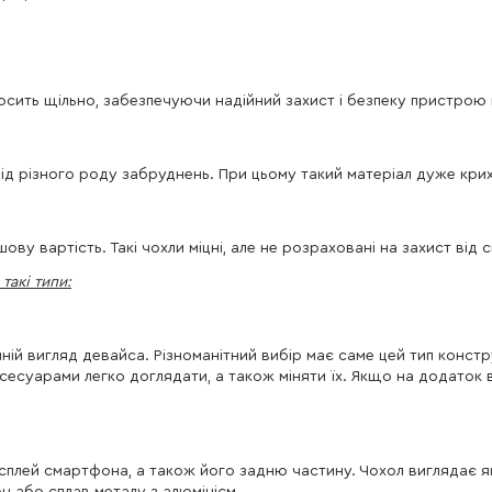
осить щільно, забезпечуючи надійний захист і безпеку пристрою п
від різного роду забруднень. При цьому такий матеріал дуже кри
ову вартість. Такі чохли міцні, але не розраховані на захист від
такі типи:
ій вигляд девайса. Різноманітний вибір має саме цей тип констру
аксесуарами легко доглядати, а також міняти їх. Якщо на додаток
сплей смартфона, а також його задню частину. Чохол виглядає я