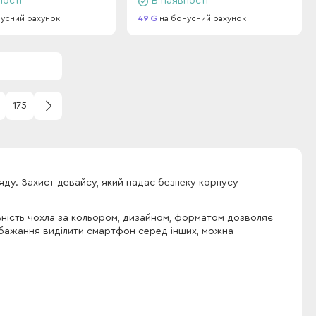
ності
В наявності
усний рахунок
49
на бонусний рахунок
175
яду. Захист девайсу, який надає безпеку корпусу
ьність чохла за кольором, дизайном, форматом дозволяє
с є бажання виділити смартфон серед інших, можна