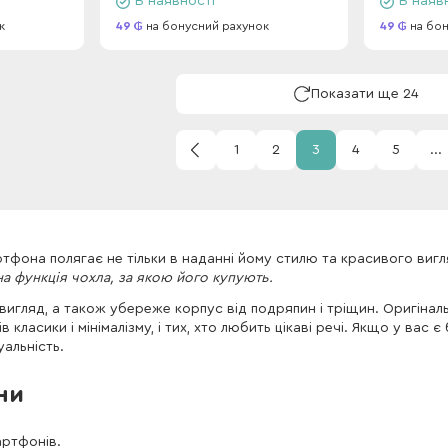
В наявності
В наяв
к
49
на бонусний рахунок
49
на бон
Показати ще 24
1
2
3
4
5
...
тфона полягає не тільки в наданні йому стилю та красивого вигл
а функція чохла, за якою його купують.
игляд, а також убереже корпус від подряпин і тріщин. Оригінал
класики і мінімалізму, і тих, хто любить цікаві речі. Якщо у ва
уальність.
ни
артфонів.