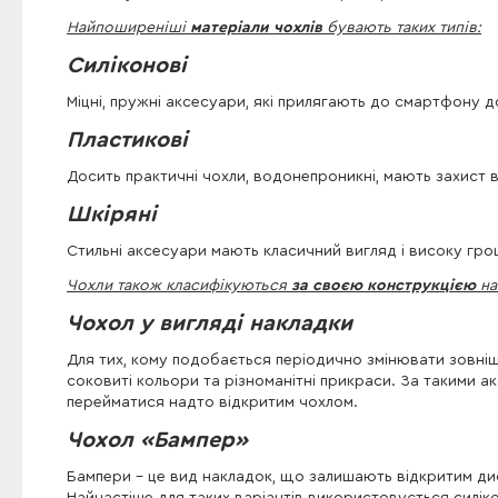
Найпоширеніші
матеріали чохлів
бувають таких типів:
Силіконові
Міцні, пружні аксесуари, які прилягають до смартфону д
Пластикові
Досить практичні чохли, водонепроникні, мають захист 
Шкіряні
Стильні аксесуари мають класичний вигляд і високу грош
Чохли також класифікуються
за своєю конструкцією
на 
Чохол у вигляді накладки
Для тих, кому подобається періодично змінювати зовнішн
соковиті кольори та різноманітні прикраси. За такими 
перейматися надто відкритим чохлом.
Чохол «Бампер»
Бампери - це вид накладок, що залишають відкритим ди