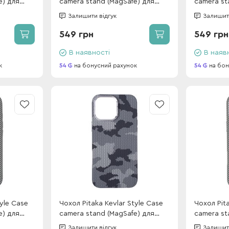
e) для
camera stand (MagSafe) для
camera st
 Classic
iPhone 17 Charcoal Classic
iPhone 16
Залишити відгук
Залишити
Stripes (box)
(box)
549 грн
549 грн
В наявності
В наяв
к
54
на бонусний рахунок
54
на бон
tyle Case
Чохол Pitaka Kevlar Style Case
Чохол Pita
e) для
camera stand (MagSafe) для
camera st
 (box)
iPhone 16 Pro Max Military Grey
iPhone 17
Залишити відгук
Залишити