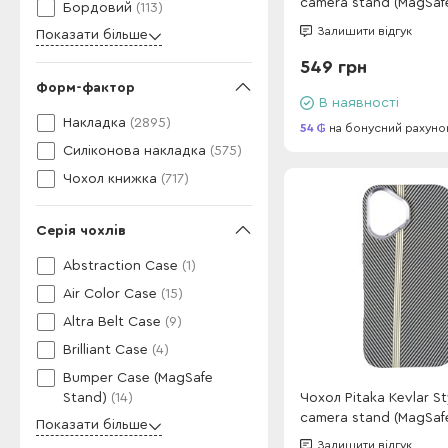
camera stand (MagSaf
Бордовий
(113)
iPhone 17 Air Charcoal
Залишити відгук
Показати більше
Stripes (box)
549 грн
Форм-фактор
В наявності
Накладка
(2895)
54
на бонусний рахуно
Силіконова накладка
(575)
Чохол книжка
(717)
Серія чохлів
Abstraction Case
(1)
Air Color Case
(15)
Altra Belt Case
(9)
Brilliant Case
(4)
Bumper Case (MagSafe
Чохол Pitaka Kevlar S
Stand)
(14)
camera stand (MagSaf
Показати більше
iPhone 17 Desert Gold
Залишити відгук