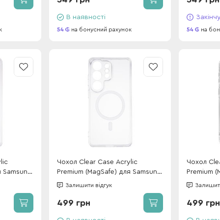
В наявності
Закінч
к
54
на бонусний рахунок
54
на бон
lic
Чохол Clear Case Acrylic
Чохол Cle
я Samsung
Premium (MagSafe) для Samsung
Premium (
S26 Ultra Transparent
S26 Trans
Залишити відгук
Залишити
499 грн
499 грн