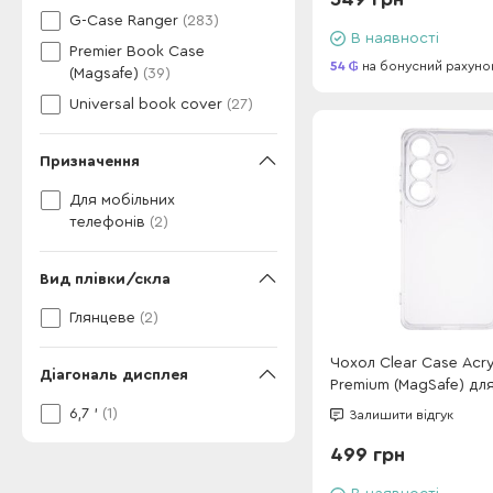
G-Case Ranger
(283)
В наявності
Premier Book Case
54
на бонусний рахуно
(Magsafe)
(39)
Universal book cover
(27)
Призначення
Для мобільних
телефонів
(2)
Вид плівки/скла
Глянцеве
(2)
Чохол Clear Case Acry
Діагональ дисплея
Premium (MagSafe) дл
S25 FE Transparent
6,7 '
(1)
Залишити відгук
499 грн