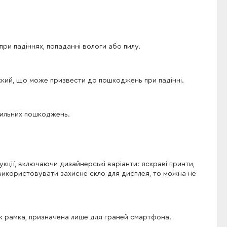
ри падіннях, попаданні вологи або пилу.
хкий, що може призвести до пошкоджень при падінні.
 сильних пошкоджень.
кції, включаючи дизайнерські варіанти: яскраві принти,
 використовувати захисне скло для дисплея, то можна не
к рамка, призначена лише для граней смартфона.