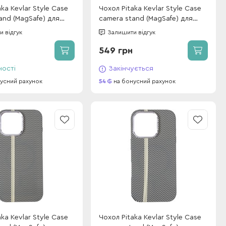
ka Kevlar Style Case
Чохол Pitaka Kevlar Style Case
and (MagSafe) для
camera stand (MagSafe) для
 Pro Max Charcoal
iPhone 16 Pro Charcoal Classic
 відгук
Залишити відгук
ripes (box)
Stripes (box)
549 грн
ності
Закінчується
усний рахунок
54
на бонусний рахунок
ka Kevlar Style Case
Чохол Pitaka Kevlar Style Case