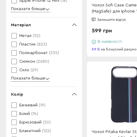
Apple iPhone 12 Mini
(18)
Чохол Sofi Case Came
Показати більше
(MagSafe) для Iphone 
Sky Blue
Залишити відгук
Матеріал
599 грн
Метал
(32)
В наявності
Пластик
(823)
59
на бонусний рахуно
Полікарбонат
(335)
Силікон
(2680)
Скло
(29)
Показати більше
Колір
Бежевий
(19)
Білий
(74)
Бірюзовий
(30)
Блакитний
(122)
Чохол Pitaka Kevlar S