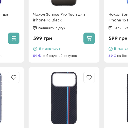
h для
Чохол Sunrise Pro Tech для
Чохол Sun
iPhone 16 Black
iPhone 16 
Залишити відгук
Залишити
599 грн
599 грн
В наявності
В наяв
к
59
на бонусний рахунок
59
на бон