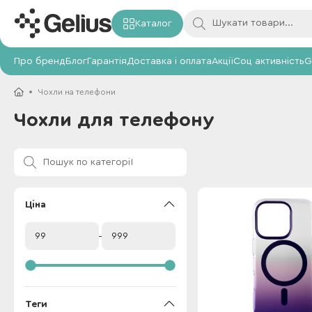
Каталог
Про бренд
Блог
Гарантія
Доставка і оплата
Акції
Соц активність
G
Чохли на телефони
Чохли для телефону
Ціна
Теги