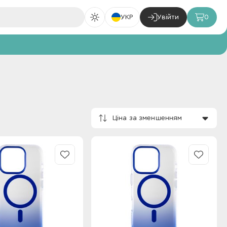
УКР
Увійти
0
Ціна за зменшенням