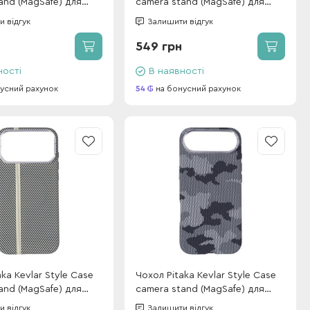
and (MagSafe) для
camera stand (MagSafe) для
 Pro Max Desert Gold
iPhone 16 Pro Desert Gold (box)
 відгук
Залишити відгук
549 грн
ності
В наявності
усний рахунок
54
на бонусний рахунок
ka Kevlar Style Case
Чохол Pitaka Kevlar Style Case
and (MagSafe) для
camera stand (MagSafe) для
 Pro Max Desert Gold
iPhone 17 Air Military Grey (box)
 відгук
Залишити відгук