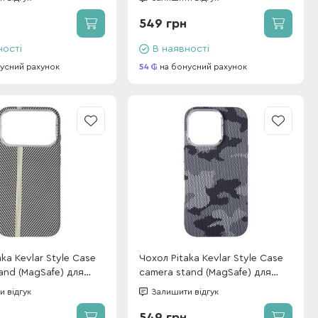
549 грн
ності
В наявності
усний рахунок
54
на бонусний рахунок
ka Kevlar Style Case
Чохол Pitaka Kevlar Style Case
and (MagSafe) для
camera stand (MagSafe) для
Pro Desert Gold (box)
iPhone 16 Pro Military Grey (box)
 відгук
Залишити відгук
549 грн