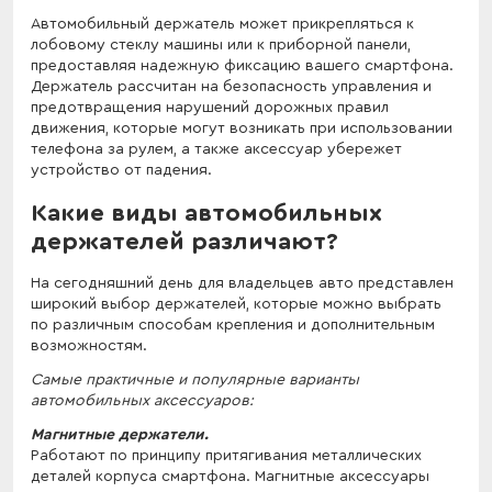
Автомобильный держатель может прикрепляться к
лобовому стеклу машины или к приборной панели,
предоставляя надежную фиксацию вашего смартфона.
Держатель рассчитан на безопасность управления и
предотвращения нарушений дорожных правил
движения, которые могут возникать при использовании
телефона за рулем, а также аксессуар убережет
устройство от падения.
Какие виды автомобильных
держателей различают?
На сегодняшний день для владельцев авто представлен
широкий выбор держателей, которые можно выбрать
по различным способам крепления и дополнительным
возможностям.
Самые практичные и популярные варианты
автомобильных аксессуаров:
Магнитные держатели.
Работают по принципу притягивания металлических
деталей корпуса смартфона. Магнитные аксессуары