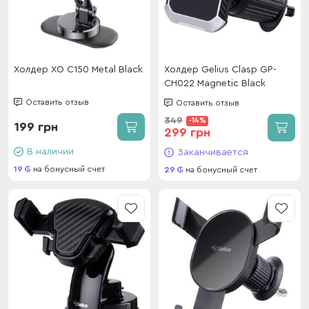
Холдер XO C150 Metal Black
Холдер Gelius Clasp GP-
CH022 Magnetic Black
Оставить отзыв
Оставить отзыв
349
-14%
199 грн
299 грн
В наличии
Заканчивается
19
на бонусный счет
29
на бонусный счет