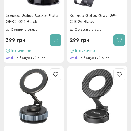
Холдер Gelius Sucker Plate
Холдер Gelius Gravi GP-
GP-CH026 Black
CH024 Black
Оставить отзыв
Оставить отзыв
399 грн
299 грн
В наличии
В наличии
39
на бонусный счет
29
на бонусный счет