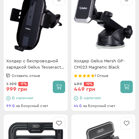
Холдер с беспроводной
Холдер Gelius Mersh GP-
зарядкой Gelius Tesseract
CH023 Magnetic Black
GP-WCH010X Black
Оставить отзыв
1 Отзыв
1 199
499
-17%
-10%
999 грн
449 грн
В наличии
В наличии
99
на бонусный счет
44
на бонусный счет