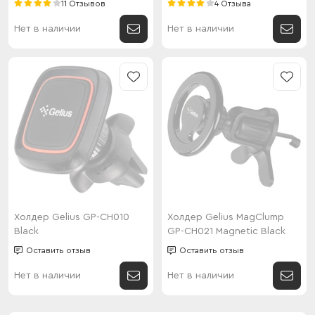
11 Отзывов
4 Отзыва
Black
Series) Black
Нет в наличии
Нет в наличии
Холдер Gelius GP-CH010
Холдер Gelius MagClump
Black
GP-CH021 Magnetic Black
Оставить отзыв
Оставить отзыв
Нет в наличии
Нет в наличии