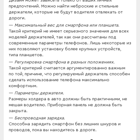
Дизайн может зависеть только от ваших личных
предпочтений. Можно найти неброские и стильные
держатели, которые не будут водителя отвлекать от
дороги.
Максимальный вес для смартфона или планшета.
Такой критерий не имеет серьезного значения для всех
моделей держателей, так как они рассчитаны под
современные параметры телефонов. Лишь некоторые из
них позволяют установку более крупных устройств,
типа планшетов.
Регулировка смартфона в разных положениях.
Такой критерий считается аргументированно важным
по той, причине, что регулируемый держатель способен
сделать использование телефона максимально
комфортным.
Параметры держателя.
Размеры холдера в авто должны быть практичными, не
мешая водителю. Приборная панель не должна быть
закрыта.
Беспроводная зарядка.
Способна зарядить смартфон без лишних шнуров и
проводов, пока вы находитесь в дороге.