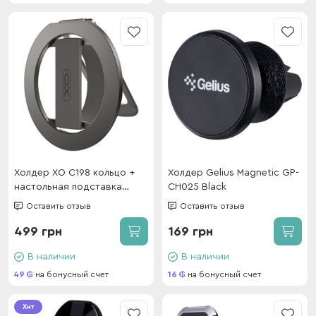
Холдер XO C198 кольцо +
Холдер Gelius Magnetic GP-
настольная подставка
CH025 Black
Black
Оставить отзыв
Оставить отзыв
499 грн
169 грн
В наличии
В наличии
49
на бонусный счет
16
на бонусный счет
Хит