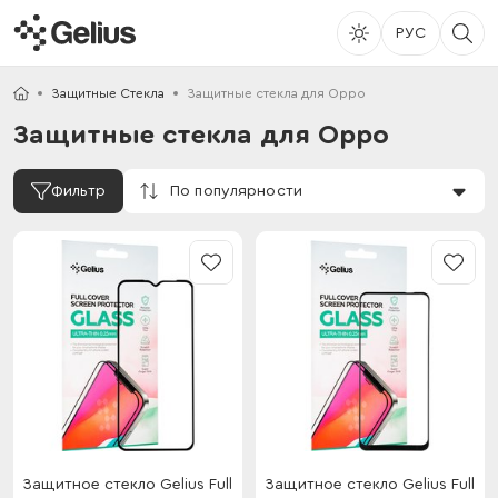
РУС
Защитные Стекла
Защитные стекла для Oppo
Защитные стекла для Oppo
По популярности
Фильтр
Защитное стекло Gelius Full
Защитное стекло Gelius Full