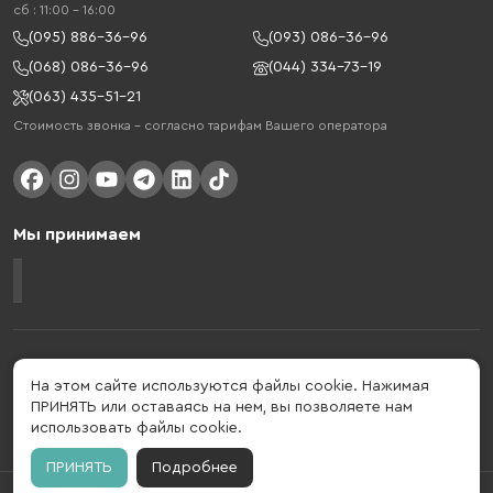
cб : 11:00 - 16:00
(095) 886-36-96
(093) 086-36-96
(068) 086-36-96
(044) 334-73-19
(063) 435-51-21
Стоимость звонка – согласно тарифам Вашего оператора
Мы принимаем
Gelius - украинский бренд, который активно развивается в сфере
умных гаджетов и мобильных аксессуаров. Бренд подтвержден в 2013
На этом сайте используются файлы cookie. Нажимая
году. Gelius - это больше, чем просто бренд, этот стиль жизни,
ПРИНЯТЬ или оставаясь на нем, вы позволяете нам
который об'єднує в собі драйв, радость, скорость, новації и
использовать файлы cookie.
практичність.
ПРИНЯТЬ
Подробнее