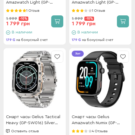
Amazwatch Light (GP-
Amazwatch Light (GP-
SW015) Pink
SW015) Black
1 Отзыв
1 Отзыв
1 999
1 999
-10%
-10%
1 799 грн
1 799 грн
В наличии
В наличии
179
на бонусный счет
179
на бонусный счет
Хит
Смарт часы Gelius Tactical
Смарт часы Gelius
Heavy (GP-SW016) Silver
Amazwatch Numix (GP-
Titan
SW009) Black
Оставить отзыв
4 Отзыва