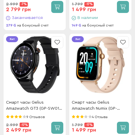
2 999
1 799
-7%
-17%
2 799 грн
1 499 грн
Заканчивается
В наличии
279
на бонусный счет
149
на бонусный счет
Хит
Хит
Смарт часы Gelius
Смарт часы Gelius
Amazwatch GT3 (GP-SW010)
Amazwatch Numix (GP-
(Incredible series) Black
SW009) Gold
9 Отзывов
4 Отзыва
2 999
1 799
-17%
-17%
2 499 грн
1 499 грн