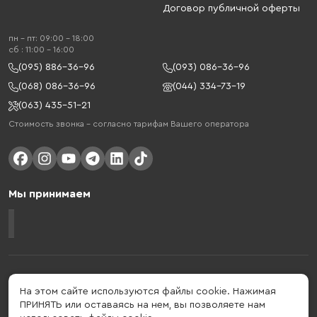
Договор публичной оферты
пн - пт: 09:00 - 18:00
cб : 11:00 - 16:00
(095) 886-36-96
(093) 086-36-96
(068) 086-36-96
(044) 334-73-19
(063) 435-51-21
Стоимость звонка – согласно тарифам Вашего оператора
Мы принимаем
Gelius - украинский бренд, который активно развивается в сфере
умных гаджетов и мобильных аксессуаров. Бренд подтвержден в 2013
На этом сайте используются файлы cookie. Нажимая
году. Gelius - это больше, чем просто бренд, этот стиль жизни,
ПРИНЯТЬ или оставаясь на нем, вы позволяете нам
который об'єднує в собі драйв, радость, скорость, новації и