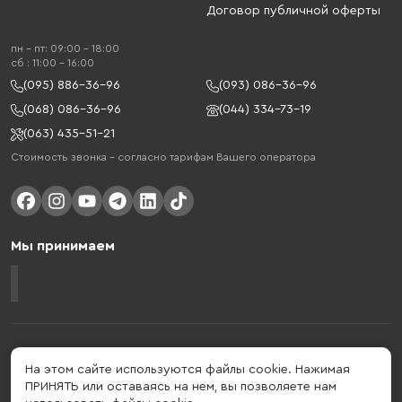
Договор публичной оферты
пн - пт: 09:00 - 18:00
cб : 11:00 - 16:00
(095) 886-36-96
(093) 086-36-96
(068) 086-36-96
(044) 334-73-19
(063) 435-51-21
Стоимость звонка – согласно тарифам Вашего оператора
Мы принимаем
Gelius - украинский бренд, который активно развивается в сфере
умных гаджетов и мобильных аксессуаров. Бренд подтвержден в 2013
На этом сайте используются файлы cookie. Нажимая
году. Gelius - это больше, чем просто бренд, этот стиль жизни,
ПРИНЯТЬ или оставаясь на нем, вы позволяете нам
который об'єднує в собі драйв, радость, скорость, новації и