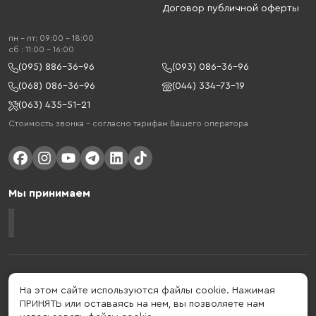
Договор публичной оферты
пн - пт: 09:00 - 18:00
cб : 11:00 - 16:00
(095) 886-36-96
(093) 086-36-96
(068) 086-36-96
(044) 334-73-19
(063) 435-51-21
Стоимость звонка – согласно тарифам Вашего оператора
Мы принимаем
Gelius - украинский бренд, который активно развивается в сфере
умных гаджетов и мобильных аксессуаров. Бренд подтвержден в 2013
На этом сайте используются файлы cookie. Нажимая
году. Gelius - это больше, чем просто бренд, этот стиль жизни,
ПРИНЯТЬ или оставаясь на нем, вы позволяете нам
который об'єднує в собі драйв, радость, скорость, новації и