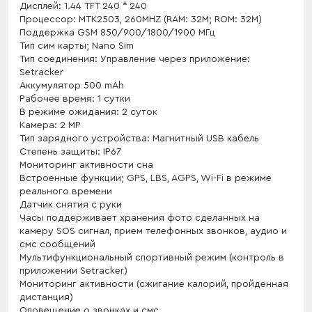
Дисплей: 1.44 TFT 240 * 240
Процессор: MTK2503, 260MHZ (RAM: 32M; ROM: 32M)
Поддержка GSM 850/900/1800/1900 МГц
Тип сим карты; Nano Sim
Тип соединения: Управление через приложение:
Setracker
Аккумулятор 500 mAh
Рабочее время: 1 сутки
В режиме ожидания: 2 суток
Камера: 2 МP
Тип зарядного устройства: Магнитный USB кабель
Степень защиты: IP67
Мониторинг активности сна
Встроенные функции; GPS, LBS, AGPS, Wi-Fi в режиме
реального времени
Датчик снятия с руки
Часы поддерживает хранения фото сделанных на
камеру SOS сигнал, прием телефонных звонков, аудио и
смс сообщений
Мультифункциональный спортивный режим (контроль в
приложении Setracker)
Мониторинг активности (сжигание калорий, пройденная
дистанция)
Оповещение о звонках и смс