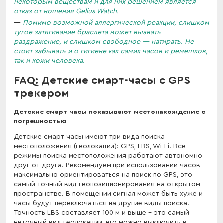
некоторым веществам и для них решением является
отказ от ношения Gelius Watch.
Помимо возможной аллергической реакции, слишком
тугое затягивание браслета может вызвать
раздражение, и слишком свободное — натирать. Не
стоит забывать и о гигиене как самих часов и ремешков,
так и кожи человека.
FAQ: Детские смарт-часы с GPS
трекером
Детские смарт часы показывают местонахождение с
погрешностью
Детские смарт часы имеют три вида поиска
местоположения (геолокации): GPS, LBS, Wi-Fi. Все
режимы поиска местоположения работают автономно
друг от друга. Рекомендуем при использовании часов
максимально ориентироваться на поиск по GPS, это
самый точный вид геопозиционирования на открытом
пространстве. В помещении сигнал может быть хуже и
часы будут переключаться на другие виды поиска.
Точность LBS составляет 100 м и выше - это самый
неточный вид геолокации, его можно выключить в