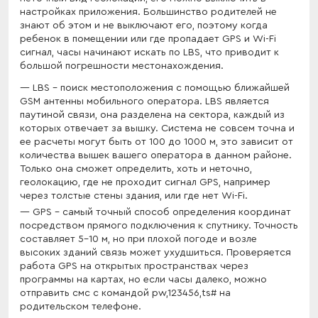
настройках приложения. Большинство родителей не
знают об этом и не выключают его, поэтому когда
ребенок в помещении или где пропадает GPS и Wi-Fi
сигнал, часы начинают искать по LBS, что приводит к
большой погрешности местонахождения.
LBS - поиск местоположения с помощью ближайшей
GSM антенны мобильного оператора. LBS является
паутиной связи, она разделена на сектора, каждый из
которых отвечает за вышку. Система не совсем точна и
ее расчеты могут быть от 100 до 1000 м, это зависит от
количества вышек вашего оператора в данном районе.
Только она сможет определить, хоть и неточно,
геолокацию, где не проходит сигнал GPS, например
через толстые стены здания, или где нет Wi-Fi.
GPS - самый точный способ определения координат
посредством прямого подключения к спутнику. Точность
составляет 5-10 м, но при плохой погоде и возле
высоких зданий связь может ухудшиться. Проверяется
работа GPS на открытых пространствах через
программы на картах, но если часы далеко, можно
отправить смс с командой pw,123456,ts# на
родительском телефоне.