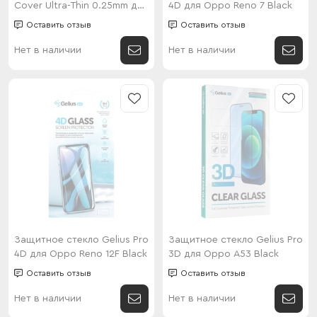
Cover Ultra-Thin 0.25mm для
4D для Oppo Reno 7 Black
Motorola G67/G77/G87/Poco
Оставить отзыв
Оставить отзыв
X8 Pro Max 5G/Infinix Note
60/Note 60 Pro 5G/Note 60
Нет в наличии
Нет в наличии
Ultra/Oppo K15 Pro+ 5G
Black
Защитное стекло Gelius Pro
Защитное стекло Gelius Pro
4D для Oppo Reno 12F Black
3D для Oppo A53 Black
Оставить отзыв
Оставить отзыв
Нет в наличии
Нет в наличии