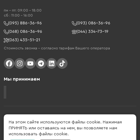
пн - пт: 09:00 - 18:00
cб : 11:00 - 16:00
(095) 886-36-96
(093) 086-36-96
(068) 086-36-96
(044) 334-73-19
(063) 435-51-21
Стоимость звонка – согласно тарифам Вашего оператора
Мы принимаем
Gelius - украинский бренд, который активно развивается в сфере
умных гаджетов и мобильных аксессуаров. Бренд подтвержден в 2013
На этом сайте используются файлы cookie. Нажимая
году. Gelius - это больше, чем просто бренд, этот стиль жизни,
ПРИНЯТЬ или оставаясь на нем, вы позволяете нам
который об'єднує в собі драйв, радость, скорость, новації и
использовать файлы cookie.
практичність.