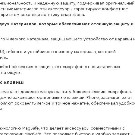
функциональность и надежную защиту, подчеркивая оригинальный
твенных материалов эти аксессуары гарантируют комфортное
 при этом сохраняя эстетику смартфона.
 двух материалов, которые обеспечивают отличную защиту и
ного и легкого материала, защищающего устройство от царапин 
), гибкого и устойчивого к износу материала, который
иях.
omfort эффективно защищают смартфон от повседневных
 на ощупь.
х клавиш
спечивают дополнительную защиту боковых клавиш смартфона.
ежно закрывают оригинальные клавиши iPhone, защищая их от
оляют сохранять легкое и точное нажатие, обеспечивая удобно
и.
ехнологию MagSafe, что делает аксессуары совместимыми с
ессуарами MagSafe. Это позволяет быстро и удобно заряжать