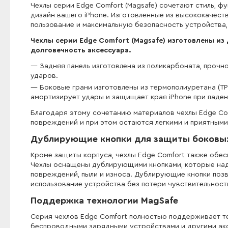
Чехлы серии Edge Comfort (Magsafe) сочетают стиль, 
дизайн вашего iPhone. Изготовленные из высококачес
пользование и максимальную безопасность устройства,
Чехлы серии Edge Comfort (Magsafe) изготовлены из
долговечность аксессуара.
Задняя панель изготовлена ​​из поликарбоната, проч
ударов.
Боковые грани изготовлены из термополиуретана (TPU
амортизирует удары и защищает края iPhone при паден
Благодаря этому сочетанию материалов чехлы Edge C
повреждений и при этом остаются легкими и приятными
Дублирующие кнопки для защиты боковы
Кроме защиты корпуса, чехлы Edge Comfort также обе
Чехлы оснащены дублирующими кнопками, которые над
повреждений, пыли и износа. Дублирующие кнопки позв
использование устройства без потери чувствительност
Поддержка технологии MagSafe
Серия чехлов Edge Comfort полностью поддерживает т
беспроводными зарядными устройствами и другими акс