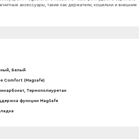
магнитные аксессуары, такие как держатели, кошельки и внешние
ный, Белый
e Comfort (Magsafe)
икарбонат, Термополиуретан
ддержка функции MagSafe
кладка