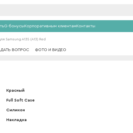
ть
G-бонусы
Корпоративным клиентам
Контакты
 для Samsung A135 (A13) Red
АДАТЬ ВОПРОС
ФОТО И ВИДЕО
Красный
Full Soft Case
Силикон
Накладка