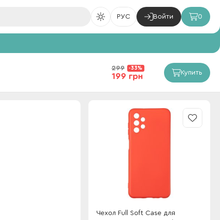
РУС
Войти
0
299
-33%
Купить
199 грн
Чехол Full Soft Case для