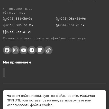
пн - пт: 09:00 - 18:00
cб : 11:00 - 16:00
(095) 886-36-96
(093) 086-36-96
(068) 086-36-96
(044) 334-73-19
(063) 435-51-21
Стоимость звонка – согласно тарифам Вашего оператора
Мы принимаем
Gelius - украинский бренд, который активно развивается в сфере
умных гаджетов и мобильных аксессуаров. Бренд подтвержден в 2013
На этом сайте используются файлы cookie. Нажимая
году. Gelius - это больше, чем просто бренд, этот стиль жизни,
ПРИНЯТЬ или оставаясь на нем, вы позволяете нам
который об'єднує в собі драйв, радость, скорость, новації и
использовать файлы cookie.
практичність.