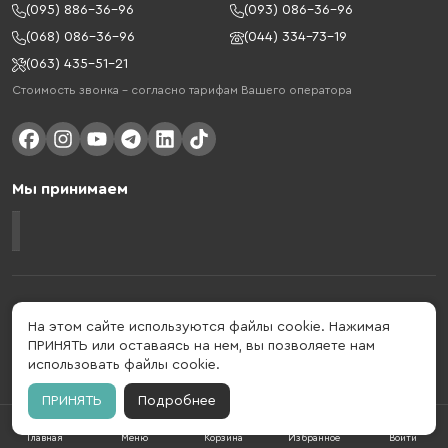
(095) 886-36-96
(093) 086-36-96
(068) 086-36-96
(044) 334-73-19
(063) 435-51-21
Стоимость звонка – согласно тарифам Вашего оператора
Мы принимаем
Gelius - украинский бренд, который активно развивается в сфере
умных гаджетов и мобильных аксессуаров. Бренд подтвержден в 2013
На этом сайте используются файлы cookie. Нажимая
году. Gelius - это больше, чем просто бренд, этот стиль жизни,
ПРИНЯТЬ или оставаясь на нем, вы позволяете нам
который об'єднує в собі драйв, радость, скорость, новації и
использовать файлы cookie.
практичність.
ПРИНЯТЬ
Подробнее
Главная
Меню
Корзина
Избранное
Войти