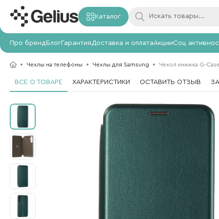
Каталог
Про бренд
Блог
Гарантия
Доставка и оплата
Акции
Соц активнос
Чехлы на телефоны
Чехлы для Samsung
Чехол книжка G-Case
ВСЕ О ТОВАРЕ
ХАРАКТЕРИСТИКИ
ОСТАВИТЬ ОТЗЫВ
З