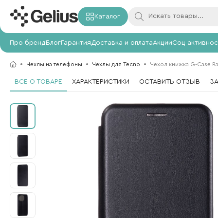
Каталог
Про бренд
Блог
Гарантия
Доставка и оплата
Акции
Соц активнос
Чехлы на телефоны
Чехлы для Tecno
Чехол книжка G-Case Ran
ВСЕ О ТОВАРЕ
ХАРАКТЕРИСТИКИ
ОСТАВИТЬ ОТЗЫВ
З