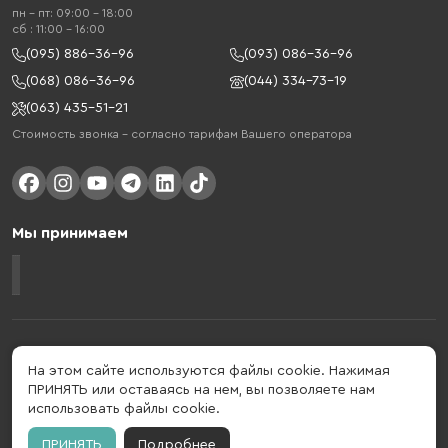
пн - пт: 09:00 - 18:00
cб : 11:00 - 16:00
(095) 886-36-96
(093) 086-36-96
(068) 086-36-96
(044) 334-73-19
(063) 435-51-21
Стоимость звонка – согласно тарифам Вашего оператора
Мы принимаем
Gelius - украинский бренд, который активно развивается в сфере
умных гаджетов и мобильных аксессуаров. Бренд подтвержден в 2013
На этом сайте используются файлы cookie. Нажимая
году. Gelius - это больше, чем просто бренд, этот стиль жизни,
ПРИНЯТЬ или оставаясь на нем, вы позволяете нам
который об'єднує в собі драйв, радость, скорость, новації и
использовать файлы cookie.
практичність.
ПРИНЯТЬ
Подробнее