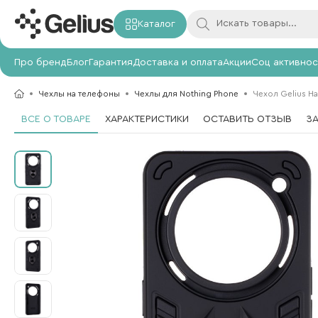
Каталог
Про бренд
Блог
Гарантия
Доставка и оплата
Акции
Соц активнос
Чехлы на телефоны
Чехлы для Nothing Phone
Чехол Gelius Ha
ВСЕ О ТОВАРЕ
ХАРАКТЕРИСТИКИ
ОСТАВИТЬ ОТЗЫВ
З