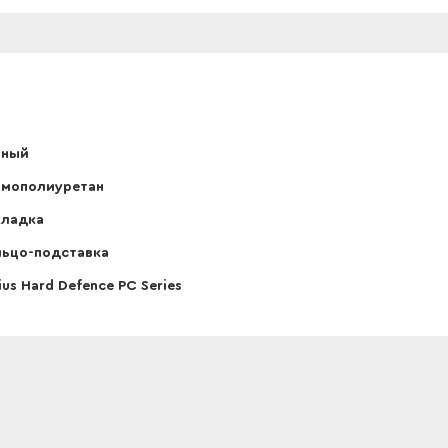
рный
рмополиуретан
кладка
ьцо-подставка
ius Hard Defence PC Series