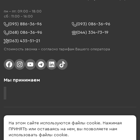
пн - пт: 09:00 - 18:00
cб : 11:00 - 16:00
(095) 886-36-96
(093) 086-36-96
(068) 086-36-96
(044) 334-73-19
(063) 435-51-21
Стоимость звонка – согласно тарифам Вашего оператора
Мы принимаем
Gelius - украинский бренд, который активно развивается в сфере
умных гаджетов и мобильных аксессуаров. Бренд подтвержден в 2013
На этом сайте используются файлы cookie. Нажимая
году. Gelius - это больше, чем просто бренд, этот стиль жизни,
ПРИНЯТЬ или оставаясь на нем, вы позволяете нам
который об'єднує в собі драйв, радость, скорость, новації и
использовать файлы cookie.
практичність.