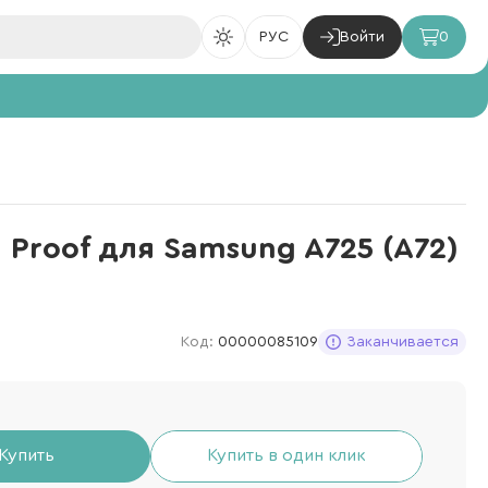
РУС
Войти
0
n Proof для Samsung A725 (A72)
Код:
00000085109
Заканчивается
Купить
Купить в один клик