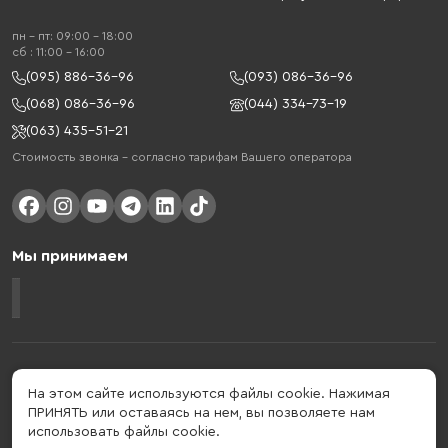
пн - пт: 09:00 - 18:00
cб : 11:00 - 16:00
(095) 886-36-96
(093) 086-36-96
(068) 086-36-96
(044) 334-73-19
(063) 435-51-21
Стоимость звонка – согласно тарифам Вашего оператора
Мы принимаем
Gelius - украинский бренд, который активно развивается в сфере
умных гаджетов и мобильных аксессуаров. Бренд подтвержден в 2013
На этом сайте используются файлы cookie. Нажимая
году. Gelius - это больше, чем просто бренд, этот стиль жизни,
ПРИНЯТЬ или оставаясь на нем, вы позволяете нам
который об'єднує в собі драйв, радость, скорость, новації и
использовать файлы cookie.
практичність.