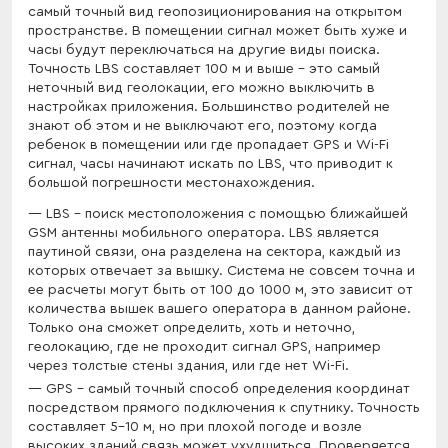
самый точный вид геопозиционирования на открытом
пространстве. В помещении сигнал может быть хуже и
часы будут переключаться на другие виды поиска.
Точность LBS составляет 100 м и выше - это самый
неточный вид геолокации, его можно выключить в
настройках приложения. Большинство родителей не
знают об этом и не выключают его, поэтому когда
ребенок в помещении или где пропадает GPS и Wi-Fi
сигнал, часы начинают искать по LBS, что приводит к
большой погрешности местонахождения.
LBS - поиск местоположения с помощью ближайшей
GSM антенны мобильного оператора. LBS является
паутиной связи, она разделена на сектора, каждый из
которых отвечает за вышку. Система не совсем точна и
ее расчеты могут быть от 100 до 1000 м, это зависит от
количества вышек вашего оператора в данном районе.
Только она сможет определить, хоть и неточно,
геолокацию, где не проходит сигнал GPS, например
через толстые стены здания, или где нет Wi-Fi.
GPS - самый точный способ определения координат
посредством прямого подключения к спутнику. Точность
составляет 5-10 м, но при плохой погоде и возле
высоких зданий связь может ухудшиться. Проверяется