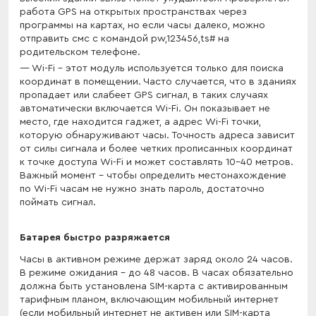
работа GPS на открытых пространствах через
программы на картах, но если часы далеко, можно
отправить смс с командой pw,123456,ts# на
родительском телефоне.
Wi-Fi - этот модуль используется только для поиска
координат в помещении. Часто случается, что в зданиях
пропадает или слабеет GPS сигнал, в таких случаях
автоматически включается Wi-Fi. Он показывает не
место, где находится гаджет, а адрес Wi-Fi точки,
которую обнаруживают часы. Точность адреса зависит
от силы сигнала и более четких прописанных координат
к точке доступа Wi-Fi и может составлять 10-40 метров.
Важный момент - чтобы определить местонахождение
по Wi-Fi часам не нужно знать пароль, достаточно
поймать сигнал.
Батарея быстро разряжается
Часы в активном режиме держат заряд около 24 часов.
В режиме ожидания - до 48 часов. В часах обязательно
должна быть установлена SIM-карта с активированным
тарифным планом, включающим мобильный интернет
(если мобильный интернет не активен или SIM-карта