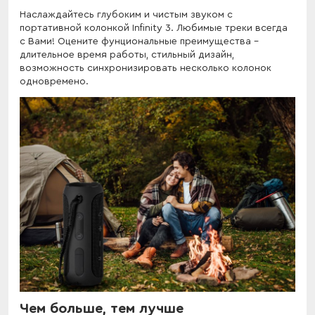
Наслаждайтесь глубоким и чистым звуком с
портативной колонкой Infinity 3. Любимые треки всегда
с Вами! Оцените фунциональные преимущества -
длительное время работы, стильный дизайн,
возможность синхронизировать несколько колонок
одновремено.
Чем больше, тем лучше