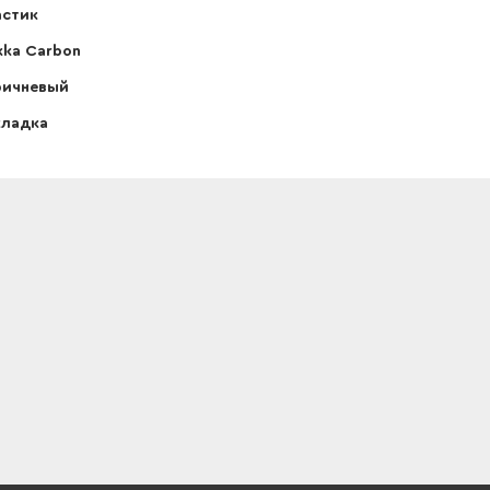
астик
ka Carbon
ричневый
кладка