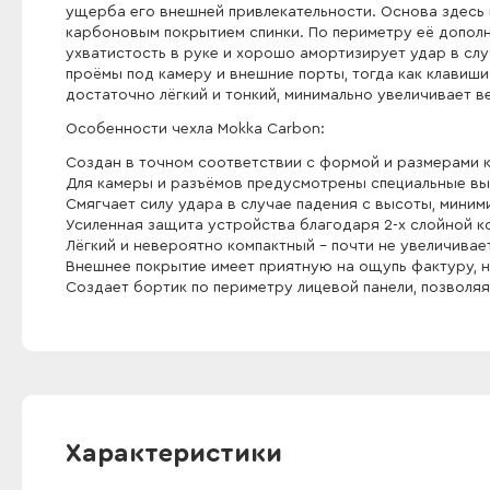
ущерба его внешней привлекательности. Основа здесь 
карбоновым покрытием спинки. По периметру её допол
ухватистость в руке и хорошо амортизирует удар в сл
проёмы под камеру и внешние порты, тогда как клавиш
достаточно лёгкий и тонкий, минимально увеличивает в
Особенности чехла Mokka Carbon:
Создан в точном соответствии с формой и размерами ко
Для камеры и разъёмов предусмотрены специальные вы
Смягчает силу удара в случае падения с высоты, мини
Усиленная защита устройства благодаря 2-х слойной к
Лёгкий и невероятно компактный - почти не увеличивает
Внешнее покрытие имеет приятную на ощупь фактуру, 
Создает бортик по периметру лицевой панели, позволяя
Характеристики