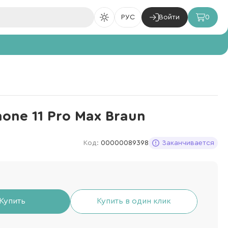
РУС
Войти
0
hone 11 Pro Max Braun
Код:
00000089398
Заканчивается
Купить
Купить в один клик