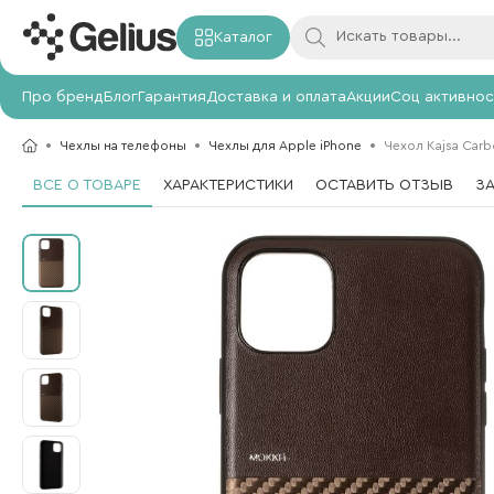
Каталог
Про бренд
Блог
Гарантия
Доставка и оплата
Акции
Соц активнос
Чехлы на телефоны
Чехлы для Apple iPhone
Чехол Kajsa Carbo
ВСЕ О ТОВАРЕ
ХАРАКТЕРИСТИКИ
ОСТАВИТЬ ОТЗЫВ
З