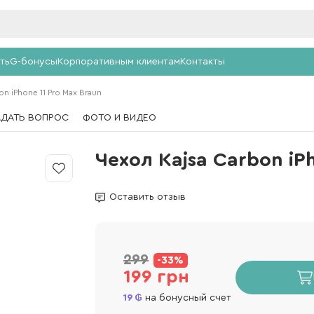
ть
G-бонусы
Корпоративным клиентам
Контакты
n iPhone 11 Pro Max Braun
АДАТЬ ВОПРОС
ФОТО И ВИДЕО
Чехол Kajsa Carbon iP
Оставить отзыв
299
-33%
199 грн
19
на бонусный счет