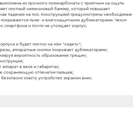
выполнена из прочного поликарбоната с приятным на ощупь
няет плотный силиконовый бампер, который повышает
учае падения на пол. Конструкцией предусмотрены необходимые
и покрываются пыле- и влагозащитными дубликаторами. Чехол
ес смартфона и почти не утолщает корпус.
рпуса и будет плотно на нём "сидеть";
резы, аппаратные кнопки покрывает дубликаторами;
мизируя вероятность образования трещин;
онструкции;
 аппарат в весе и габаритах;
не сохраняющую отпечатки пальцев;
 безопасно класть устройство экраном вниз.