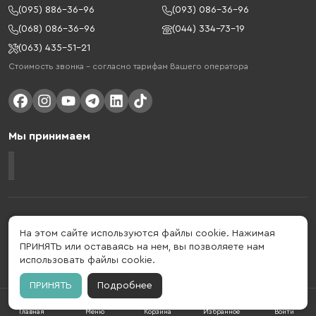
(095) 886-36-96
(093) 086-36-96
(068) 086-36-96
(044) 334-73-19
(063) 435-51-21
Стоимость звонка – согласно тарифам Вашего оператора
Мы принимаем
Gelius - украинский бренд, который активно развивается в сфере
умных гаджетов и мобильных аксессуаров. Бренд подтвержден в 2013
На этом сайте используются файлы cookie. Нажимая
году. Gelius - это больше, чем просто бренд, этот стиль жизни,
ПРИНЯТЬ или оставаясь на нем, вы позволяете нам
который об'єднує в собі драйв, радость, скорость, новації и
использовать файлы cookie.
практичність.
ПРИНЯТЬ
Подробнее
Главная
Меню
Корзина
Избранное
Войти