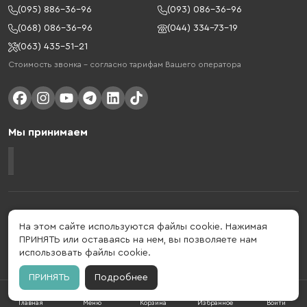
(095) 886-36-96
(093) 086-36-96
(068) 086-36-96
(044) 334-73-19
(063) 435-51-21
Стоимость звонка – согласно тарифам Вашего оператора
Мы принимаем
Gelius - украинский бренд, который активно развивается в сфере
умных гаджетов и мобильных аксессуаров. Бренд подтвержден в 2013
На этом сайте используются файлы cookie. Нажимая
году. Gelius - это больше, чем просто бренд, этот стиль жизни,
ПРИНЯТЬ или оставаясь на нем, вы позволяете нам
который об'єднує в собі драйв, радость, скорость, новації и
использовать файлы cookie.
практичність.
ПРИНЯТЬ
Подробнее
Главная
Меню
Корзина
Избранное
Войти