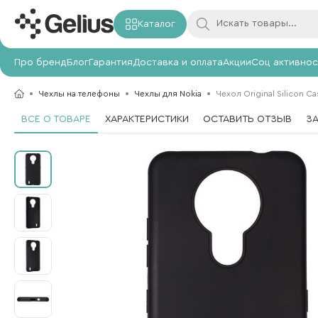
Каталог
Про бренд
Блог
Гарантия
Доставка и оплата
Акции
Соц активнос
Чехлы на телефоны
Чехлы для Nokia
Чехол Original Silicon Ca
ВСЕ О ТОВАРЕ
ХАРАКТЕРИСТИКИ
ОСТАВИТЬ ОТЗЫВ
З