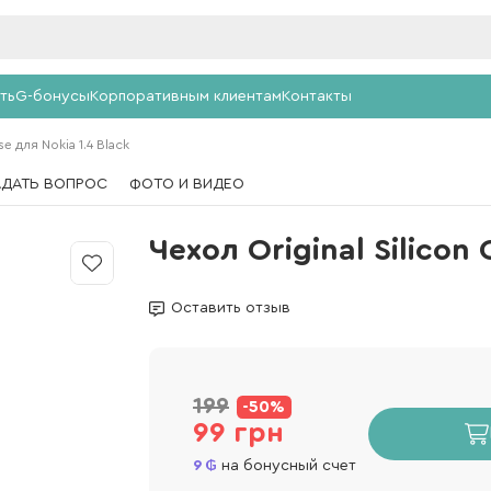
ть
G-бонусы
Корпоративным клиентам
Контакты
se для Nokia 1.4 Black
АДАТЬ ВОПРОС
ФОТО И ВИДЕО
Чехол Original Silicon 
Оставить отзыв
199
-50%
99 грн
9
на бонусный счет