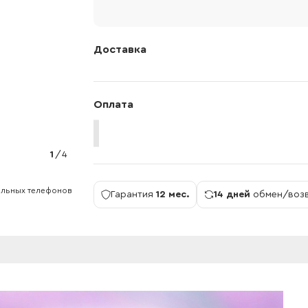
Доставка
Оплата
1
/
4
ильных телефонов
Гарантия
12 мес.
14 дней
обмен/воз