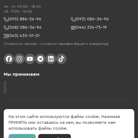
пн - пт: 09:00 - 18:00
cб : 11:00 - 16:00
(095) 886-36-96
(093) 086-36-96
(068) 086-36-96
(044) 334-73-19
(063) 435-51-21
Стоимость звонка – согласно тарифам Вашего оператора
Мы принимаем
Gelius - украинский бренд, который активно развивается в сфере
умных гаджетов и мобильных аксессуаров. Бренд подтвержден в 2013
На этом сайте используются файлы cookie. Нажимая
году. Gelius - это больше, чем просто бренд, этот стиль жизни,
ПРИНЯТЬ или оставаясь на нем, вы позволяете нам
который об'єднує в собі драйв, радость, скорость, новації и
использовать файлы cookie.
практичність.