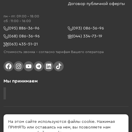
Договор публичной оферты
пн - пт: 09:00 - 18:00
cб : 11:00 - 16:00
(095) 886-36-96
(093) 086-36-96
(068) 086-36-96
(044) 334-73-19
(063) 435-51-21
Стоимость звонка – согласно тарифам Вашего оператора
Мы принимаем
Gelius - украинский бренд, который активно развивается в сфере
умных гаджетов и мобильных аксессуаров. Бренд подтвержден в 2013
На этом сайте используются файлы cookie. Нажимая
году. Gelius - это больше, чем просто бренд, этот стиль жизни,
ПРИНЯТЬ или оставаясь на нем, вы позволяете нам
который об'єднує в собі драйв, радость, скорость, новації и