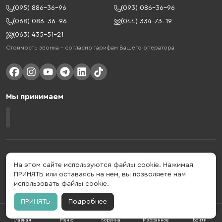
(095) 886-36-96
(093) 086-36-96
(068) 086-36-96
(044) 334-73-19
(063) 435-51-21
Стоимость звонка – согласно тарифам Вашего оператора
Мы принимаем
Gelius - украинский бренд, который активно развивается в сфере
умных гаджетов и мобильных аксессуаров. Бренд подтвержден в 2013
На этом сайте используются файлы cookie. Нажимая
году. Gelius - это больше, чем просто бренд, этот стиль жизни,
ПРИНЯТЬ или оставаясь на нем, вы позволяете нам
который об'єднує в собі драйв, радость, скорость, новації и
использовать файлы cookie.
практичність.
ПРИНЯТЬ
Подробнее
Главная
Меню
Корзина
Избранное
Войти