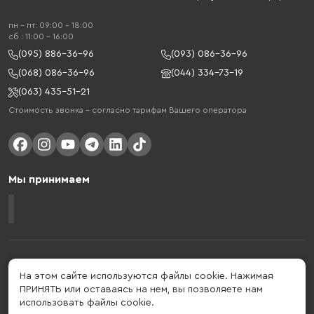
пн - пт: 09:00 - 18:00
cб : 11:00 - 16:00
(095) 886-36-96
(093) 086-36-96
(068) 086-36-96
(044) 334-73-19
(063) 435-51-21
Стоимость звонка – согласно тарифам Вашего оператора
Мы принимаем
Gelius - украинский бренд, который активно развивается в сфере
умных гаджетов и мобильных аксессуаров. Бренд подтвержден в 2013
На этом сайте используются файлы cookie. Нажимая
году. Gelius - это больше, чем просто бренд, этот стиль жизни,
ПРИНЯТЬ или оставаясь на нем, вы позволяете нам
который об'єднує в собі драйв, радость, скорость, новації и
использовать файлы cookie.
практичність.