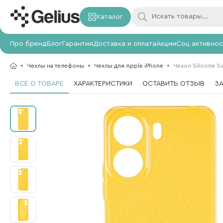
Каталог
Про бренд
Блог
Гарантия
Доставка и оплата
Акции
Соц активнос
Чехлы на телефоны
Чехлы для Apple iPhone
Чехол Silicone S
ВСЕ О ТОВАРЕ
ХАРАКТЕРИСТИКИ
ОСТАВИТЬ ОТЗЫВ
З