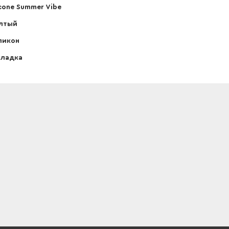
icone Summer Vibe
лтый
ликон
кладка