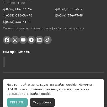
cб : 11:00 - 16:00
(095) 886-36-96
(093) 086-36-96
(068) 086-36-96
(044) 334-73-19
(063) 435-51-21
Стоимость звонка – согласно тарифам Вашего оператора
Мы принимаем
Gelius - украинский бренд, который активно развивается в сфере
умных гаджетов и мобильных аксессуаров. Бренд подтвержден в 2013
На этом сайте используются файлы cookie. Нажимая
году. Gelius - это больше, чем просто бренд, этот стиль жизни,
ПРИНЯТЬ или оставаясь на нем, вы позволяете нам
который об'єднує в собі драйв, радость, скорость, новації и
использовать файлы cookie.
практичність.
ПРИНЯТЬ
Подробнее