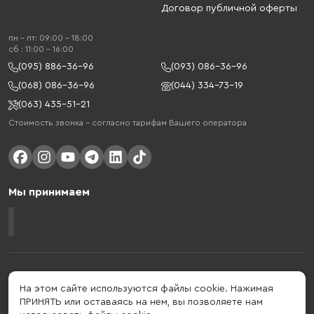
Договор публичной оферты
пн - пт: 09:00 - 18:00
cб : 11:00 - 16:00
(095) 886-36-96
(093) 086-36-96
(068) 086-36-96
(044) 334-73-19
(063) 435-51-21
Стоимость звонка – согласно тарифам Вашего оператора
Мы принимаем
Gelius - украинский бренд, который активно развивается в сфере
умных гаджетов и мобильных аксессуаров. Бренд подтвержден в 2013
На этом сайте используются файлы cookie. Нажимая
году. Gelius - это больше, чем просто бренд, этот стиль жизни,
ПРИНЯТЬ или оставаясь на нем, вы позволяете нам
который об'єднує в собі драйв, радость, скорость, новації и