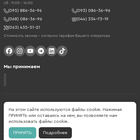
cб : 11:00 - 16:00
(095) 886-36-96
(093) 086-36-96
(068) 086-36-96
(044) 334-73-19
(063) 435-51-21
Стоимость звонка – согласно тарифам Вашего оператора
Мы принимаем
Gelius - украинский бренд, который активно развивается в сфере
умных гаджетов и мобильных аксессуаров. Бренд подтвержден в 2013
На этом сайте используются файлы cookie. Нажимая
году. Gelius - это больше, чем просто бренд, этот стиль жизни,
ПРИНЯТЬ или оставаясь на нем, вы позволяете нам
который об'єднує в собі драйв, радость, скорость, новації и
использовать файлы cookie.
практичність.
ПРИНЯТЬ
Подробнее