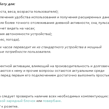
оту для:
та, веса, возраста пользователя);
печения удобства использования и получения расширенных дан
я более точного отслеживания дневной активности, сна, пульса и
чет видеть на часах;
ния автономности устройства);
яс, погода).
х часов переводит их из стандартного устройства в мощный
ые потребности пользователя.
ректной активации, влияющий на производительность и долгове
чаются к нему и прочие вопросы остаются актуальными среди
, перед первым его подключением достаточно выполнить просты
ва следует проверить наличие всех необходимых комплектующих
вой зарядный блочок
или
повербанк.
 к розетке.