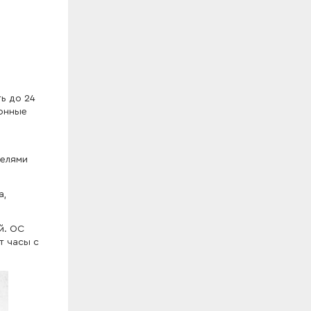
ь до 24
ронные
.
телями
а,
й. ОС
т часы с