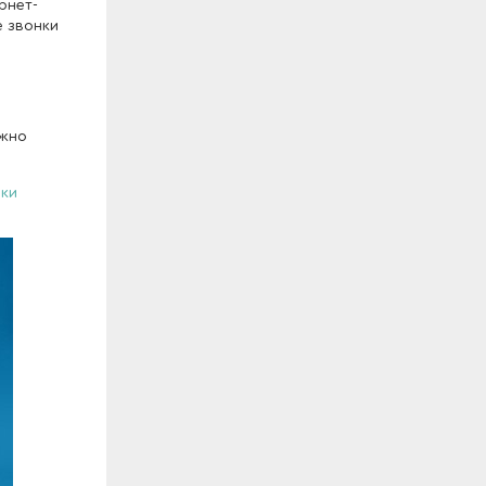
рнет-
 звонки
ожно
йки