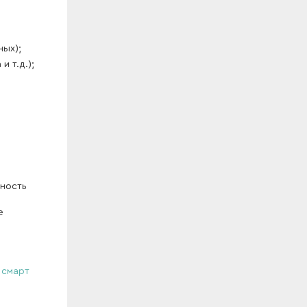
ных);
 т.д.);
чность
е
:
смарт