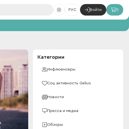
РУС
Войти
0
Категории
Инфлюенсеры
Соц активность Gelius
Новости
Пресса и медиа
Обзоры