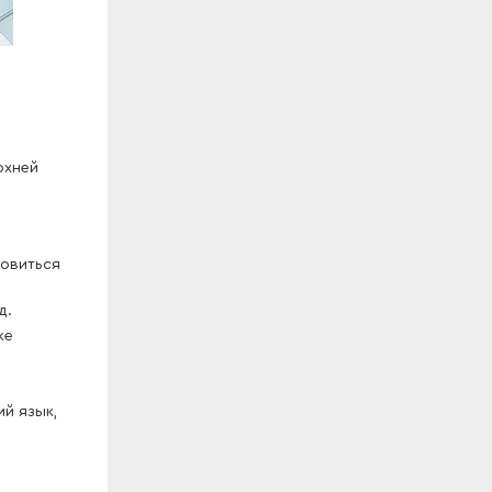
рхней
новиться
д.
же
й язык,