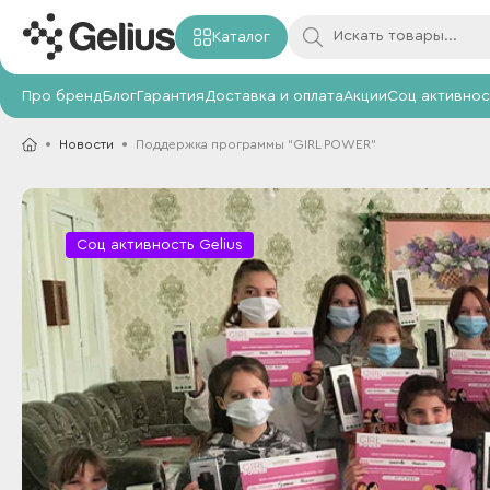
Каталог
Про бренд
Блог
Гарантия
Доставка и оплата
Акции
Соц активнос
Новости
Поддержка программы “GIRL POWER”
Соц активность Gelius