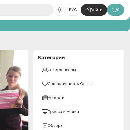
РУС
Войти
0
Категории
Инфлюенсеры
Соц активность Gelius
Новости
Пресса и медиа
Обзоры