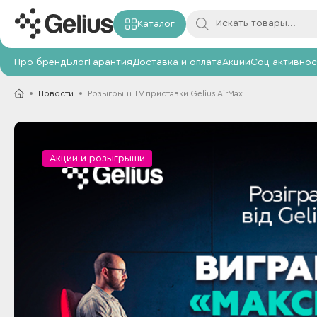
Каталог
Про бренд
Блог
Гарантия
Доставка и оплата
Акции
Соц активнос
Новости
Розыгрыш TV приставки Gelius AirMax
Акции и розыгрыши