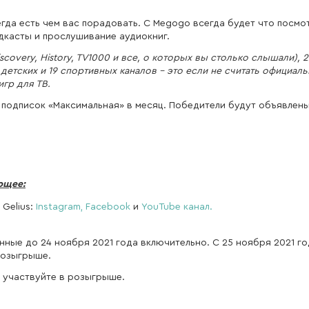
да есть чем вас порадовать. С Megogo всегда будет что посмот
одкасты и прослушивание аудиокниг.
scovery, History, TV1000 и все, о которых вы столько слышали), 
детских и 19 спортивных каналов – это если не считать официал
гр для ТВ.
 подписок «Максимальная» в месяц. Победители будут объявлены
ющее:
Gelius:
Instagram,
Facebook
и
YouTube канал.
ные до 24 ноября 2021 года включительно. С 25 ноября 2021 го
розыгрыше.
и участвуйте в розыгрыше.