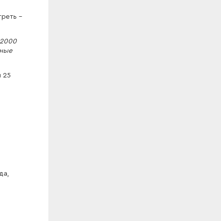
реть –
22000
ьные
 25
да,