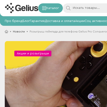
Каталог
Про бренд
Блог
Гарантия
Доставка и оплата
Акции
Соц активнос
Новости
Розыгрыш геймпада для телефона Gelius Pro Conquero
Акции и розыгрыши