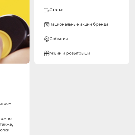
Статьи
Национальные акции бренда
События
Акции и розыгрыши
 своем
 можно
также,
нопки