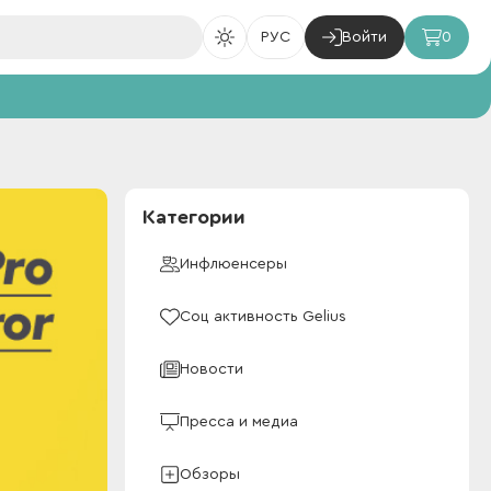
РУС
Войти
0
Категории
Инфлюенсеры
Соц активность Gelius
Новости
Пресса и медиа
Обзоры