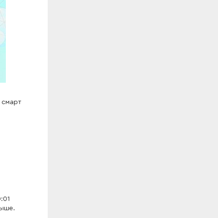
 смарт
:01
рыше.