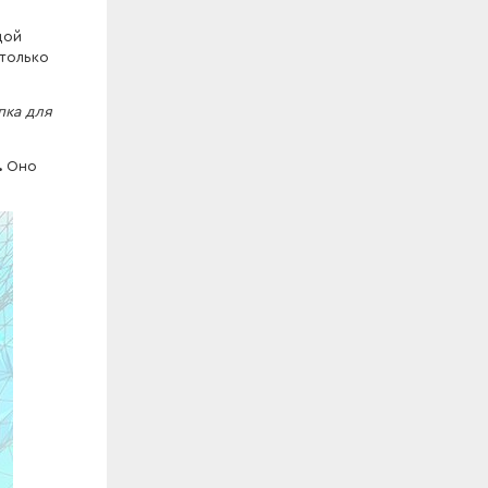
дой
 только
пка для
.
Оно