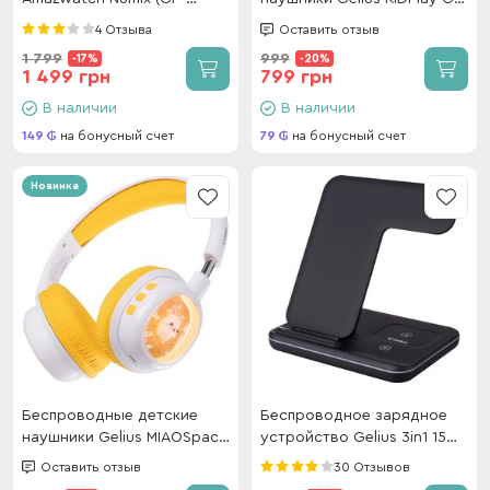
SW009) Black
HP-010 White/Red
4 Отзыва
Оставить отзыв
1 799
999
-17%
-20%
1 499 грн
799 грн
В наличии
В наличии
149
на бонусный счет
79
на бонусный счет
Новинка
Беспроводные детские
Беспроводное зарядное
наушники Gelius MIAOSpace
устройство Gelius 3in1 15W
GP HP-009 White/Yellow
GP-AWC01 Black
Оставить отзыв
30 Отзывов