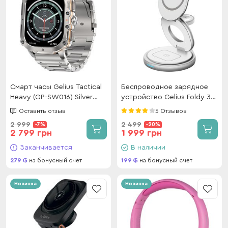
Смарт часы Gelius Tactical
Беспроводное зарядное
Heavy (GP-SW016) Silver
устройство Gelius Foldy 3в1
Titan
15W GP-WC011 White
Оставить отзыв
5 Отзывов
2 999
2 499
-7%
-20%
2 799 грн
1 999 грн
Заканчивается
В наличии
279
на бонусный счет
199
на бонусный счет
Новинка
Новинка