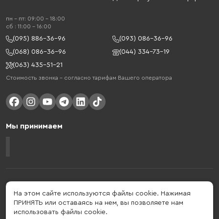
пн - пт: 09:00 - 18:00
cб : 11:00 - 16:00
(095) 886-36-96
(093) 086-36-96
(068) 086-36-96
(044) 334-73-19
(063) 435-51-21
Стоимость звонка – согласно тарифам Вашего оператора
Мы принимаем
Gelius - украинский бренд, который активно развивается в сфере
умных гаджетов и мобильных аксессуаров. Бренд подтвержден в 2013
На этом сайте используются файлы cookie. Нажимая
году. Gelius - это больше, чем просто бренд, этот стиль жизни,
ПРИНЯТЬ или оставаясь на нем, вы позволяете нам
который об'єднує в собі драйв, радость, скорость, новації и
использовать файлы cookie.
практичність.