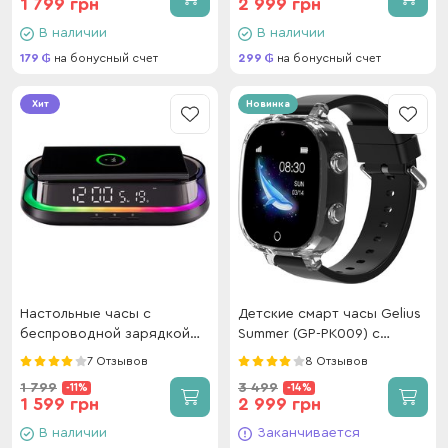
1 799 грн
2 999 грн
В наличии
В наличии
179
на бонусный счет
299
на бонусный счет
Хит
Новинка
Настольные часы с
Детские смарт часы Gelius
беспроводной зарядкой
Summer (GP-PK009) с
Gelius Time Bridge 2 GP-
GPS/4G/ESIM Black
7 Отзывов
8 Отзывов
SDC02
1 799
3 499
-11%
-14%
1 599 грн
2 999 грн
В наличии
Заканчивается