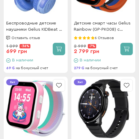
Беспроводные детские
Детские смарт часы Gelius
наушники Gelius KIDBeat GP
Rainbow (GP-PK008) с
HP-008 Blue
GPS/4G Black
Оставить отзыв
6 Отзывов
1 099
2 999
-36%
-7%
699 грн
2 799 грн
В наличии
В наличии
69
на бонусный счет
279
на бонусный счет
Хит
Хит