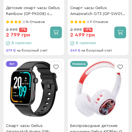
Детские смарт часы Gelius
Смарт часы Gelius
Rainbow (GP-PK008) с
Amazwatch GT3 (GP-SW010)
GPS/4G White
(Incredible series) Black
14 Отзывов
9 Отзывов
2 999
2 999
-7%
-17%
2 799 грн
2 499 грн
В наличии
В наличии
279
на бонусный счет
249
на бонусный счет
Хит
Новинка
Смарт часы Gelius
Беспроводные детские
Amazwatch Numix (GP-
наушники Gelius KIDPlay GP