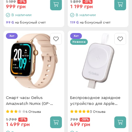
1 199
1 899
-17%
-37%
999 грн
1 199 грн
В наличии
В наличии
99
на бонусный счет
119
на бонусный счет
Хит
Хит
Новинка
Смарт часы Gelius
Беспроводное зарядное
Amazwatch Numix (GP-
устройство для Apple
SW009) Gold
Watch Gelius AuraStick GP-
4 Отзыва
3 Отзыва
WC012 2.5W White
1 799
799
-17%
-38%
1 499 грн
499 грн