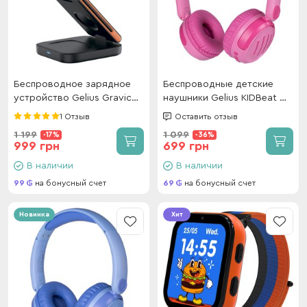
Беспроводное зарядное
Беспроводные детские
устройство Gelius Gravico
наушники Gelius KIDBeat GP
3in1 GP-WC014 15W Black
HP-008 Pink
1 Отзыв
Оставить отзыв
1 199
1 099
-17%
-36%
999 грн
699 грн
В наличии
В наличии
99
на бонусный счет
69
на бонусный счет
Новинка
Хит