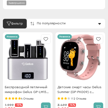
Завершено
По популярности
Фильтр
Новинка
Новинка
Беспроводной петличный
Детские смарт часы Gelius
микрофон Gelius GP-LM15
Summer (GP-PK009) с
(Type-C) Titan
GPS/4G/ESIM Pink
4 Отзыва
2 Отзыва
1 999
3 499
-10%
-14%