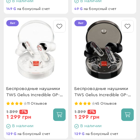
В наличии
В наличии
149
на бонусный счет
49
на бонусный счет
Хит
Хит
Беспроводные наушники
Беспроводные наушники
TWS Gelius Incredible GP-
TWS Gelius Incredible GP-
TWS033 (Incredible series)
TWS033 (Incredible series)
11 Отзывов
45 Отзывов
Clear View Light
Dark Night
1 399
1 399
-7%
-7%
1 299 грн
1 299 грн
В наличии
В наличии
129
на бонусный счет
129
на бонусный счет