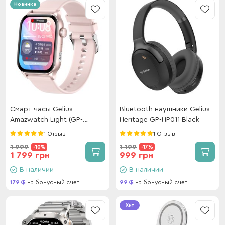
Новинка
Смарт часы Gelius
Bluetooth наушники Gelius
Amazwatch Light (GP-
Heritage GP-HP011 Black
SW015) Pink
1 Отзыв
1 Отзыв
1 999
1 199
-10%
-17%
1 799 грн
999 грн
В наличии
В наличии
179
на бонусный счет
99
на бонусный счет
Хит