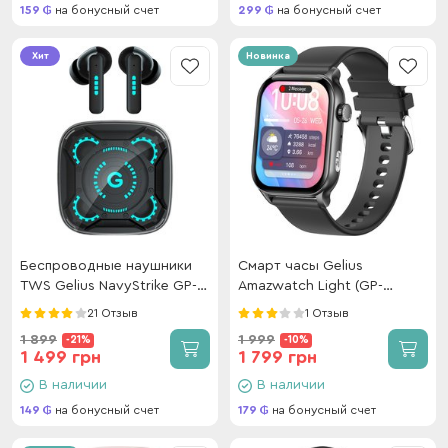
159
на бонусный счет
299
на бонусный счет
Хит
Новинка
Беспроводные наушники
Смарт часы Gelius
TWS Gelius NavyStrike GP-
Amazwatch Light (GP-
TWS039 Black
SW015) Black
21 Отзыв
1 Отзыв
1 899
1 999
-21%
-10%
1 499 грн
1 799 грн
В наличии
В наличии
149
на бонусный счет
179
на бонусный счет