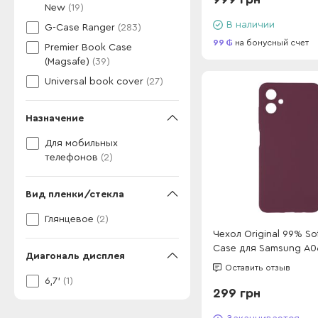
New
(19)
В наличии
G-Case Ranger
(283)
99
на бонусный счет
Premier Book Case
(Magsafe)
(39)
Universal book cover
(27)
Назначение
Для мобильных
телефонов
(2)
Вид пленки/стекла
Глянцевое
(2)
Чехол Original 99% So
Case для Samsung A0
Диагональ дисплея
Bordo
Оставить отзыв
6,7'
(1)
299 грн