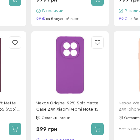
В наличии
В нали
99
на бонусный счет
99
на бо
ft Matte
Чехол Original 99% Soft Matte
Чехол Wea
65 (A06)
Case для XiaomiRedmi Note 15
для Iphon
Pro Plus/Poco M8 Pro Lilac
Оставить отзыв
Оставит
299 грн
Нет в нал