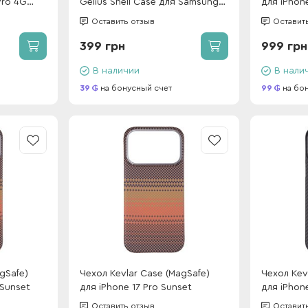
Pro 4G
Gelius Shell Case для Samsung
для iPhone
A075 (A07) Blue
Оставить отзыв
Оставит
399 грн
999 грн
В наличии
В нали
39
на бонусный счет
99
на бо
gSafe)
Чехол Kevlar Case (MagSafe)
Чехол Kev
 Sunset
для iPhone 17 Pro Sunset
для iPhone
Оставить отзыв
Оставит