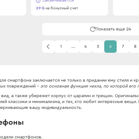
Заканчивается
29
на бонусный счет
Показать еще 24
1
...
4
5
6
7
8
ля смартфона заключается не только в придании ему стиля и к
ных повреждений -
это основная функция чехла, по которой его 
ид, а также убережет корпус от царапин и трещин. Оригинально
ей классики и минимализма, и тех, кто любит интересные вещи.
дчеркивающие вашу индивидуальность.
лефоны
модели смартфонов.