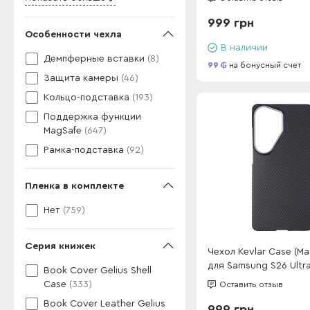
999 грн
Особенности чехла
В наличии
Демпферные вставки
(8)
99
на бонусный счет
Защита камеры
(46)
Кольцо-подставка
(193)
Поддержка функции
MagSafe
(647)
Рамка-подставка
(92)
Пленка в комплекте
Нет
(759)
Серия книжек
Чехол Kevlar Case (Ma
для Samsung S26 Ultra
Book Cover Gelius Shell
Case
(333)
Оставить отзыв
Book Cover Leather Gelius
999 грн