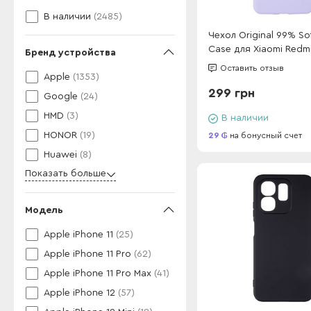
В наличии
(2485)
Чехол Original 99% So
Case для Xiaomi Redmi
Бренд устройства
Pro 4G EU/GL (163mm)
Оставить отзыв
Apple
(1353)
299 грн
Google
(24)
HMD
(3)
В наличии
HONOR
(19)
29
на бонусный счет
Huawei
(8)
Показать больше
Модель
Apple iPhone 11
(25)
Apple iPhone 11 Pro
(62)
Apple iPhone 11 Pro Max
(41)
Apple iPhone 12
(57)