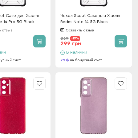
ut Case для Xiaomi
Чехол Scout Case для Xiaomi
e 14 Pro 5G Black
Redmi Note 14 5G Black
ь отзыв
Оставить отзыв
369
-19%
299 грн
чии
В наличии
нусный счет
29
на бонусный счет