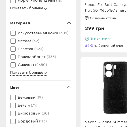
Apple iPhone 12 Mini
(18)
Чехол Full Soft Case дл
Показать больше
Hot 50i X6531B/Smart 
Оставить отзыв
Материал
299 грн
Искусственная кожа
(389)
В наличии
Металл
(32)
29
на бонусный счет
Пластик
(823)
Поликарбонат
(335)
Силикон
(2680)
Показать больше
Цвет
Бежевый
(19)
Белый
(74)
Бирюзовый
(30)
Бордовый
(113)
Чехол Silicone Summer