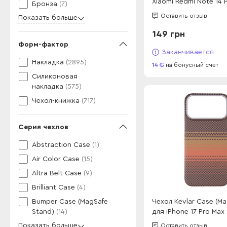
Xiaomi Redmi Note 14 
Бронза
(7)
Black
Оставить отзыв
Показать больше
149 грн
Форм-фактор
Заканчивается
Накладка
(2895)
14
на бонусный счет
Силиконовая
накладка
(575)
Чехол-книжка
(717)
Серия чехлов
Abstraction Case
(1)
Air Color Case
(15)
Altra Belt Case
(9)
Brilliant Case
(4)
Чехол Kevlar Case (Ma
Bumper Case (MagSafe
для iPhone 17 Pro Max
Stand)
(14)
Показать больше
Оставить отзыв