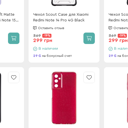
ft Matte
Чехол Scout Case для Xiaomi
Чехол Sco
 Note 15
Redmi Note 14 Pro 4G Black
Redmi Not
 Purple
Оставить отзыв
Оставит
369
369
-19%
-19%
299 грн
299 грн
В наличии
В нали
29
на бонусный счет
29
на бо