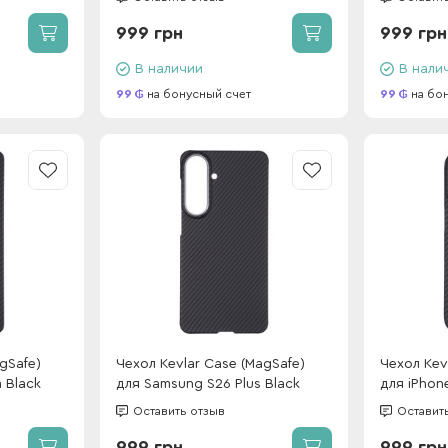
999 грн
999 грн
В наличии
В нали
99
на бонусный счет
99
на бо
gSafe)
Чехол Kevlar Case (MagSafe)
Чехол Kev
 Black
для Samsung S26 Plus Black
для iPhone
Оставить отзыв
Оставит
999 грн
999 грн