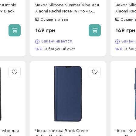
я Infinix
Чехол Silicone Summer Vibe для
Чехол Sil
9 Black
Xiaomi Redmi Note 14 Pro 4G
Xiaomi Re
Dragon fruit
fruit
Оставить отзыв
Оставит
149 грн
149 грн
Заканчивается
Заканч
14
на бонусный счет
14
на бон
 Vibe для
Чехол книжка Book Cover
Чехол Kev