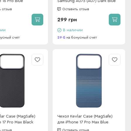
 16 Pro Blue
Samsung A075 (A07) Dark Blue
ь отзыв
Оставить отзыв
299 грн
чии
В наличии
нусный счет
29
на бонусный счет
lar Case (MagSafe)
Чехол Kevlar Case (MagSafe)
 17 Pro Max Black
для iPhone 17 Pro Max Blue
ь отзыв
Оставить отзыв