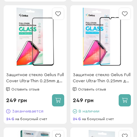
Защитное стекло Gelius Full
Защитное стекло Gelius Full
Cover Ultra-Thin 0.25mm для
Cover Ultra-Thin 0.25mm для
Xiaomi Redmi Note 11T Pro
Xiaomi Redmi 14c
Оставить отзыв
Оставить отзыв
5G / Note 11T Pro Plus 5G
4G/A4/Poco C71/Poco
Black
C75/Poco M7 5G Black
249 грн
249 грн
Заканчивается
В наличии
24
на бонусный счет
24
на бонусный счет