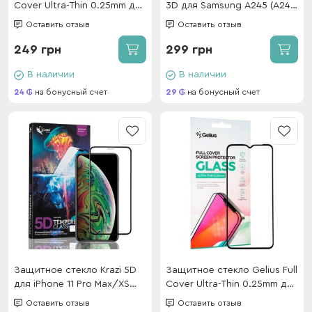
Cover Ultra-Thin 0.25mm для
3D для Samsung A245 (A24)
Oppo A78 4G Black
Black
Оставить отзыв
Оставить отзыв
249 грн
299 грн
В наличии
В наличии
24
на бонусный счет
29
на бонусный счет
Защитное стекло Krazi 5D
Защитное стекло Gelius Full
для iPhone 11 Pro Max/XS
Cover Ultra-Thin 0.25mm для
Max Black
Poco M5 Black
Оставить отзыв
Оставить отзыв