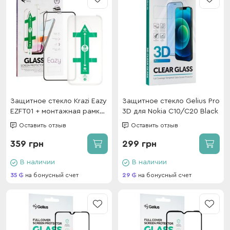
Защитное стекло Krazi Eazy
Защитное стекло Gelius Pro
EZFT01 + монтажная рамка
3D для Nokia C10/C20 Black
для iPhone 11 pro Max / XS
Оставить отзыв
Оставить отзыв
Max Black
359 грн
299 грн
В наличии
В наличии
35
на бонусный счет
29
на бонусный счет