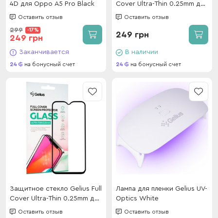
4D для Oppo A5 Pro Black
Cover Ultra-Thin 0.25mm для
Samsung A225 (A22)/M225
Оставить отзыв
Оставить отзыв
(M22)/M325 (M32) Black
299
-17%
249 грн
249 грн
Заканчивается
В наличии
24
на бонусный счет
24
на бонусный счет
Защитное стекло Gelius Full
Лампа для пленки Gelius UV-
Cover Ultra-Thin 0.25mm для
Optics White
Samsung A015 (A01) Black
Оставить отзыв
Оставить отзыв