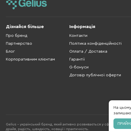
Дізнайся більше
Інформація
Про бренд
Контакти
Партнерство
Політика конфіденційності
Блог
Оплата / Доставка
Корпоративним клієнтам
Гарантії
G-бонуси
Договір публічної оферти
На цьом
залишаюч
ПРИЙН
Gelius - український бренд, який активно розвивається у сфері смарт гад
драйв, радість, швидкість, новації і практичність.