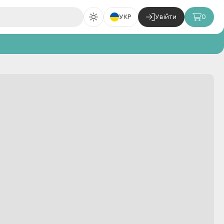
УКР
Увійти
0