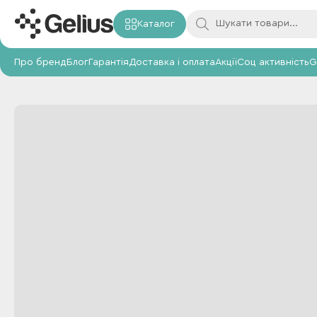
Каталог
Про бренд
Блог
Гарантія
Доставка і оплата
Акції
Соц активність
G