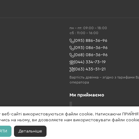
пн - пт: 09:00 - 18:00
cб : 11:00 - 16:00
(095) 886-36-96
(093) 086-36-96
(068) 086-36-96
(044) 334-73-19
(063) 435-51-21
Вартість дзвінка – згідно з тарифами 
оператора
Ми приймаємо
у веб-сайті використовуються файли cookie. Натискаючи ПРИЙНЯ
ись на ньому, ви дозволяєте нам використовувати файли cookie
ЯТИ
Детальніше
жетів та мобільних аксесуарів. Бренд заснований в 2013 році. Gelius - це на