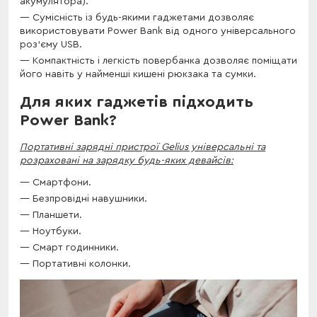
акумулятора).
Сумісність із будь-якими гаджетами дозволяє
використовувати Power Bank від одного універсального
роз'єму USB.
Компактність і легкість повербанка дозволяє поміщати
його навіть у найменші кишені рюкзака та сумки.
Для яких гаджетів підходить
Power Bank?
Портативні зарядні пристрої Gelius універсальні та
розраховані на зарядку будь-яких девайсів:
Смартфони.
Безпровідні навушники.
Планшети.
Ноутбуки.
Смарт годинники.
Портативні колонки.