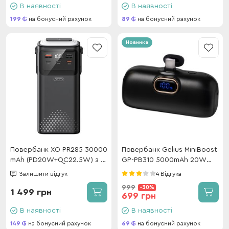
В наявності
В наявності
199
на бонусний рахунок
89
на бонусний рахунок
Новинка
Повербанк XO PR285 30000
Повербанк Gelius MiniBoost
mAh (PD20W+QC22.5W) з 4
GP-PB310 5000mAh 20W
вбудованими кабелями та
Black
Залишити відгук
4 Відгука
ліхтарем Black
999
-30%
1 499 грн
699 грн
В наявності
В наявності
149
на бонусний рахунок
69
на бонусний рахунок