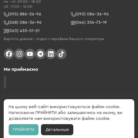
пн - пт: 09:00 - 18:00
cб : 11:00 - 16:00
(095) 886-36-96
(093) 086-36-96
(068) 086-36-96
(044) 334-73-19
(063) 435-51-21
Вартість дзвінка – згідно з тарифами Вашого оператора
Ми приймаємо
Gelius - український бренд, який активно розвивається у сфері смарт
На цьому веб-сайті використовуються файли cookie.
гаджетів та мобільних аксесуарів. Бренд заснований в 2013 році. Gelius
Натискаючи ПРИЙНЯТИ або залишаючись на ньому, ви
- це набагато більше ніж просто бренд, це стиль життя, який об'єднує в
дозволяєте нам використовувати файли cookie.
собі драйв, радість, швидкість, новації і практичність.
ПРИЙНЯТИ
Детальніше