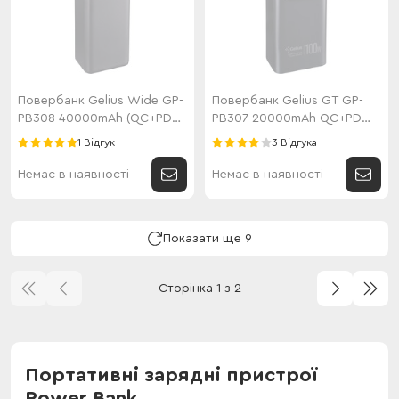
Повербанк Gelius Wide GP-
Повербанк Gelius GT GP-
PB308 40000mAh (QC+PD
PB307 20000mAh QC+PD
22.5W/Led) Black
100W Black
1 Відгук
3 Відгука
Немає в наявності
Немає в наявності
Показати ще 9
Сторінка 1 з 2
Портативні зарядні пристрої
Power Bank