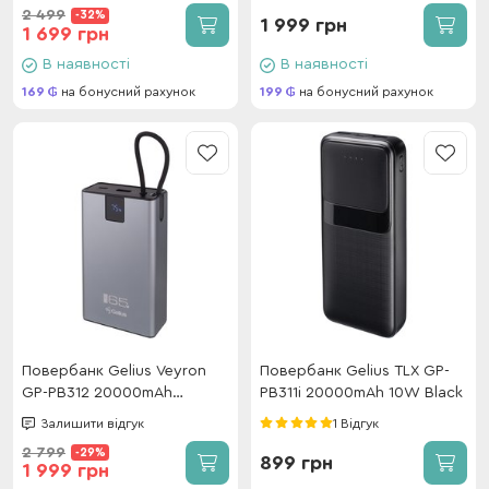
GP-WC014 15W 5000mAh
Charge Qi2 15W 10000mAh
2 499
-32%
Grey
1 999 грн
1 699 грн
В наявності
В наявності
169
на бонусний рахунок
199
на бонусний рахунок
Повербанк Gelius Veyron
Повербанк Gelius TLX GP-
GP-PB312 20000mAh
PB311i 20000mAh 10W Black
65W(QC/PD) Black
Залишити відгук
1 Відгук
2 799
-29%
899 грн
1 999 грн