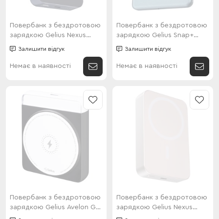
Повербанк з бездротовою
Повербанк з бездротовою
зарядкою Gelius Nexus
зарядкою Gelius Snap+
Magnetic Wireless Charge
Magnetic Wireless Charge
Залишити відгук
Залишити відгук
GP-PBW110i 15W 10 000mAh
GP-PBW100x 5000mAh (15W
Dark Blue
wireless/20W QC/PD)
Немає в наявності
Немає в наявності
Повербанк з бездротовою
Повербанк з бездротовою
зарядкою Gelius Avelon GP-
зарядкою Gelius Nexus
PBW301 Magnetic Wireless
Magnetic Wireless Charge