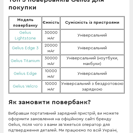
покупки
Модель
Ємність
Сумісність із пристроями
повербанку
Gelius
30000
Універсальний
Lightstone
мАг
20000
Gelius Edge 3
Універсальний
мАг
30000
Універсальний (ноутбуки,
Gelius Titanium
мАг
макбуки)
10000
Gelius Edge
Універсальний
мАг
10000
Універсальний з бездротовою
Gelius Velcro
мАг
зарядкою
Як замовити повербанк?
Вибравши портативний зарядний пристрій, ви можете
оформити замовлення на офіційному сайті бренду
Gelius, після чого з вами зв'яжеться оператор для
підтвердження деталей. Ми працюємо по всій Україні,