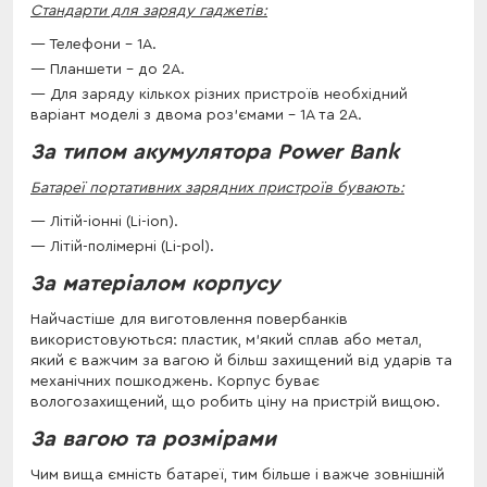
Стандарти для заряду гаджетів:
Телефони – 1А.
Планшети – до 2А.
Для заряду кількох різних пристроїв необхідний
варіант моделі з двома роз'ємами – 1А та 2А.
За типом акумулятора Power Bank
Батареї портативних зарядних пристроїв бувають:
Літій-іонні (Li-ion).
Літій-полімерні (Li-pol).
За матеріалом корпусу
Найчастіше для виготовлення повербанків
використовуються: пластик, м'який сплав або метал,
який є важчим за вагою й більш захищений від ударів та
механічних пошкоджень. Корпус буває
вологозахищений, що робить ціну на пристрій вищою.
За вагою та розмірами
Чим вища ємність батареї, тим більше і важче зовнішній