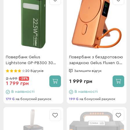
Повербанк Gelius
Повербанк з бездротовою
Lightstone GP-PB300 30
зарядкою Gelius Fluxen GP-
000mAh QC+PD 22.5W
PBW120 Magnetic Wireless
20 Відгуків
Залишити відгук
Green
Charge Qi2 15W 10000mAh
2 499
-28%
Orange
1 999 грн
1 799 грн
В наявності
В наявності
179
на бонусний рахунок
199
на бонусний рахунок