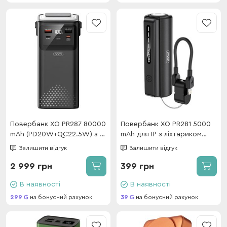
Повербанк XO PR287 80000
Повербанк XO PR281 5000
mAh (PD20W+QC22.5W) з 4
mAh для IP з ліхтариком
вбудованими кабелями та
Black
Залишити відгук
Залишити відгук
ліхтарем Black
2 999 грн
399 грн
В наявності
В наявності
299
на бонусний рахунок
39
на бонусний рахунок