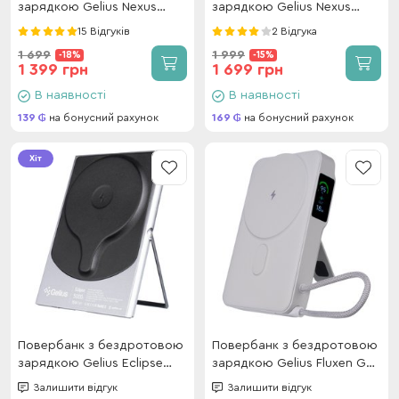
зарядкою Gelius Nexus
зарядкою Gelius Nexus
Magnetic Wireless Charge
Magnetic Wireless Charge
15 Відгуків
2 Відгука
GP-PBW100i 15W 5 000mAh
GP-PBW110i 15W 10 000mAh
1 699
1 999
-18%
-15%
Dark Blue
Dark Blue
1 399 грн
1 699 грн
В наявності
В наявності
139
на бонусний рахунок
169
на бонусний рахунок
Хіт
Повербанк з бездротовою
Повербанк з бездротовою
зарядкою Gelius Eclipse
зарядкою Gelius Fluxen GP-
Magnetic Wireless Charge
PBW120 Magnetic Wireless
Залишити відгук
Залишити відгук