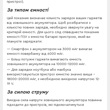
пристрої).
За типом ємності
Цей показник визначає кількість зарядок ваших гаджетів
від зовнішнього акумулятора. Щоб розібратися з
кількістю повних зарядів, необхідно звернути увагу на
критерій ємності. Для цього слід співвіднести показник
ємності ПЗУ з ємністю батареї пристрою, який ви
плануєте заряджати:
Смартфон з акумулятором на 3000 мАг вимагає
ємності повербанку від 6000 мАг.
Більш потужні гаджети вимагають ємність
зовнішнього акумулятора на 10000-12000 мАг.
Для зарядки ноутбука або макбука
використовуються пристрої ємністю значно вище -
18000-20000 мАг, з необхідною вихідною напругою 12-
19 V.
За силою струму
Вихідна сила напруги зовнішнього акумулятора повинна
підходити до пристроїв, які підключатимуться