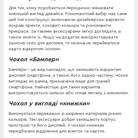
Для тих, кому подобається періодично змінювати
зовнішній вигляд девайса. Різноманітний вибір має саме
цей тип конструкції, включаючи дизайнерські варіанти:
яскраві принти, соковиті кольори та різноманітні
прикраси. За такими аксесуарами легко доглядати, а
також міняти їх. Якщо на додаток використовувати
захисне скло для дисплея, то можна не перейматися
надто відкритим чохлом.
Чохол «Бампер»
Бампери - це вид накладок, що залишають відкритим
дисплей смартфона, а також його задню частину. Чохол
виглядає як рамка, призначена лише для граней
смартфона. Найчастіше для таких варіантів
використовується силікон або сплав металу з алюмінієм.
Чохол у вигляді «книжки»
Виконується переважно зі шкіряних матеріалів різних
кольорів. Такі аксесуари добре захищають корпус
пристрою та його дисплей. У чохлах-книжках
передбачені відділення для візиток та карток.