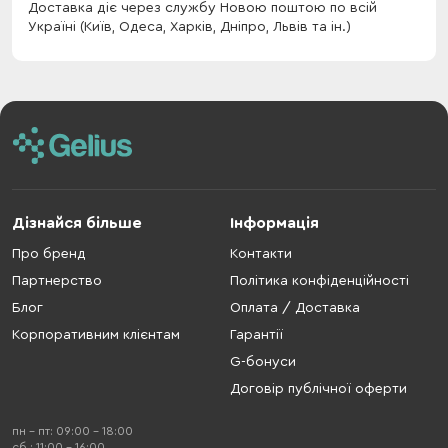
Доставка діє через службу Новою поштою по всій
Україні (Київ, Одеса, Харків, Дніпро, Львів та ін.)
Дізнайся більше
Інформація
Про бренд
Контакти
Партнерство
Політика конфіденційності
Блог
Оплата / Доставка
Корпоративним клієнтам
Гарантії
G-бонуси
Договір публічної оферти
пн - пт: 09:00 - 18:00
cб : 11:00 - 16:00