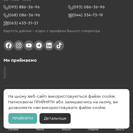
(095) 886-36-96
(093) 086-36-96
(068) 086-36-96
(044) 334-73-19
(063) 435-51-21
Вартість дзвінка – згідно з тарифами Вашого оператора
Ми приймаємо
Gelius - український бренд, який активно розвивається у сфері смарт
На цьому веб-сайті використовуються файли cookie.
гаджетів та мобільних аксесуарів. Бренд заснований в 2013 році. Gelius
Натискаючи ПРИЙНЯТИ або залишаючись на ньому, ви
- це набагато більше ніж просто бренд, це стиль життя, який об'єднує в
дозволяєте нам використовувати файли cookie.
собі драйв, радість, швидкість, новації і практичність.
ПРИЙНЯТИ
Детальніше
Головна
Меню
Кошик
Обране
Увійти