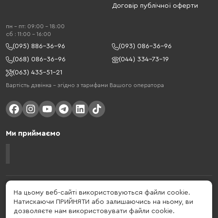
Договір публічної оферти
пн - пт: 09:00 - 18:00
cб : 11:00 - 16:00
(095) 886-36-96
(093) 086-36-96
(068) 086-36-96
(044) 334-73-19
(063) 435-51-21
Вартість дзвінка – згідно з тарифами Вашого оператора
Ми приймаємо
Gelius - український бренд, який активно розвивається у сфері смарт
На цьому веб-сайті використовуються файли cookie.
гаджетів та мобільних аксесуарів. Бренд заснований в 2013 році. Gelius
Натискаючи ПРИЙНЯТИ або залишаючись на ньому, ви
- це набагато більше ніж просто бренд, це стиль життя, який об'єднує в
дозволяєте нам використовувати файли cookie.
собі драйв, радість, швидкість, новації і практичність.